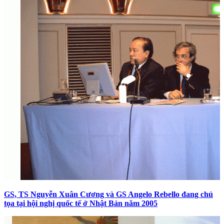
GS, TS Nguyễn Xuân Cương và GS Angelo Rebello đang chủ
tọa tại hội nghị quốc tế ở Nhật Bản năm 2005