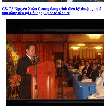
GS, TS Nguyễn Xuân Cương đang trình diễn kỹ thuật tạo má
lúm đồng tiền tại Hội nghị Quốc tế tổ chức