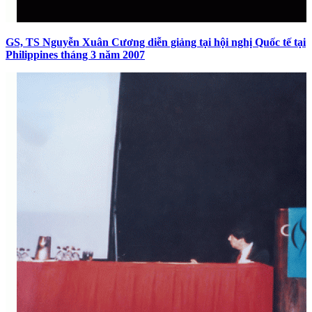
GS, TS Nguyễn Xuân Cương diễn giảng tại hội nghị Quốc tế tại
Philippines tháng 3 năm 2007