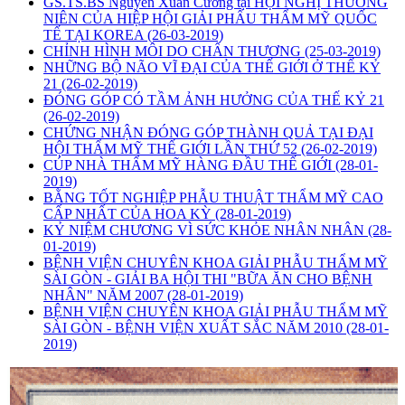
GS.TS.BS Nguyễn Xuân Cương tại HỘI NGHỊ THƯỜNG
NIÊN CỦA HIỆP HỘI GIẢI PHẨU THẨM MỸ QUỐC
TẾ TẠI KOREA
(26-03-2019)
CHỈNH HÌNH MÔI DO CHẤN THƯƠNG
(25-03-2019)
NHỮNG BỘ NÃO VĨ ĐẠI CỦA THẾ GIỚI Ở THẾ KỶ
21
(26-02-2019)
ĐÓNG GÓP CÓ TẦM ẢNH HƯỞNG CỦA THẾ KỶ 21
(26-02-2019)
CHỨNG NHẬN ĐÓNG GÓP THÀNH QUẢ TẠI ĐẠI
HỘI THẨM MỸ THẾ GIỚI LẦN THỨ 52
(26-02-2019)
CÚP NHÀ THẨM MỸ HÀNG ĐẦU THẾ GIỚI
(28-01-
2019)
BẰNG TỐT NGHIỆP PHẪU THUẬT THẨM MỸ CAO
CẤP NHẤT CỦA HOA KỲ
(28-01-2019)
KỶ NIỆM CHƯƠNG VÌ SỨC KHỎE NHÂN NHÂN
(28-
01-2019)
BỆNH VIỆN CHUYÊN KHOA GIẢI PHẪU THẨM MỸ
SÀI GÒN - GIẢI BA HỘI THI "BỮA ĂN CHO BỆNH
NHÂN" NĂM 2007
(28-01-2019)
BỆNH VIỆN CHUYÊN KHOA GIẢI PHẪU THẨM MỸ
SÀI GÒN - BỆNH VIỆN XUẤT SẮC NĂM 2010
(28-01-
2019)