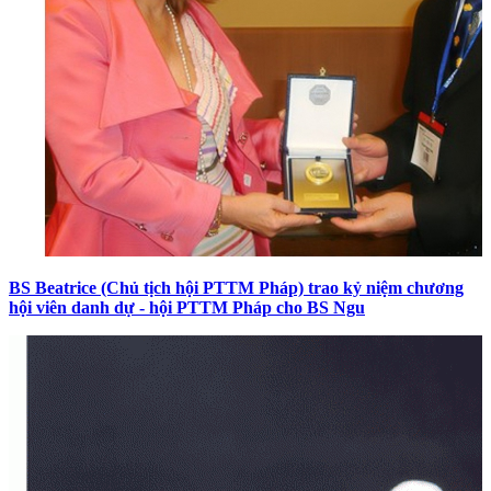
BS Beatrice (Chủ tịch hội PTTM Pháp) trao kỷ niệm chương
hội viên danh dự - hội PTTM Pháp cho BS Ngu