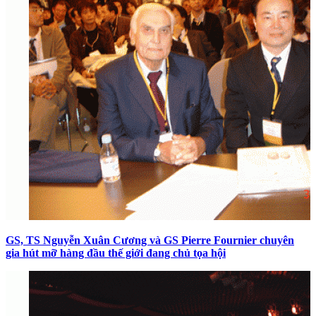
GS, TS Nguyễn Xuân Cương và GS Pierre Fournier chuyên
gia hút mỡ hàng đầu thế giới đang chủ tọa hội