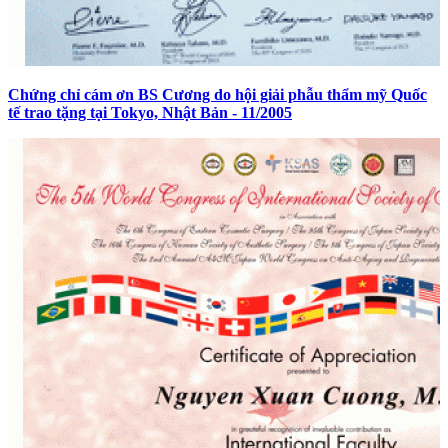
Chứng chỉ cám ơn BS Cương do hội giải phẫu thẩm mỹ Quốc
tế trao tặng tại Tokyo, Nhật Bản - 11/2005