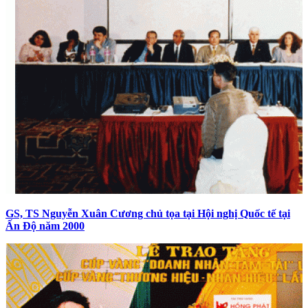
GS, TS Nguyễn Xuân Cương chủ tọa tại Hội nghị Quốc tế tại
Ấn Độ năm 2000