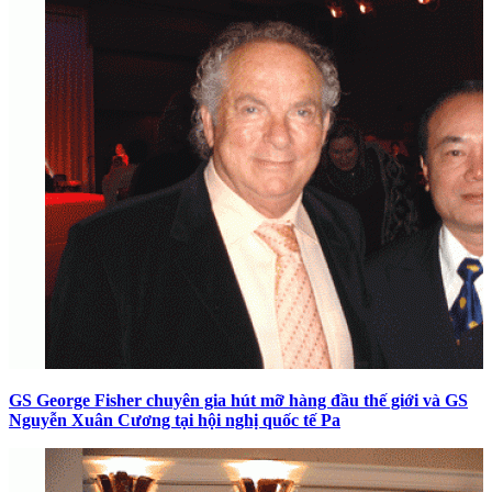
GS George Fisher chuyên gia hút mỡ hàng đầu thế giới và GS
Nguyễn Xuân Cương tại hội nghị quốc tế Pa