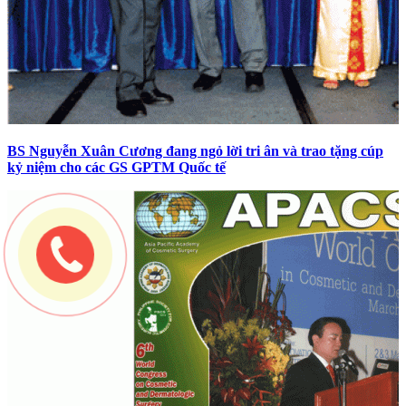
BS Nguyễn Xuân Cương đang ngỏ lời tri ân và trao tặng cúp
kỷ niệm cho các GS GPTM Quốc tế