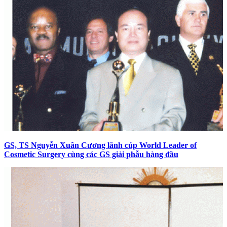
GS, TS Nguyễn Xuân Cương lãnh cúp World Leader of
Cosmetic Surgery cùng các GS giải phẫu hàng đầu