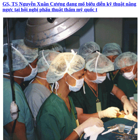
GS, TS Nguyễn Xuân Cương đang mổ biểu diễn kỹ thuật nâng
ngực tại hội nghị phẩu thuật thẩm mỹ quốc t