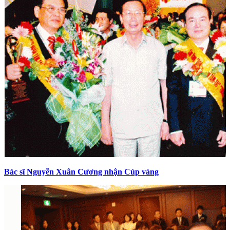
Bác sĩ Nguyễn Xuân Cương nhận Cúp vàng