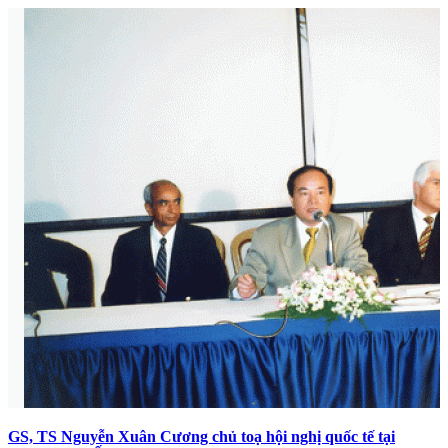
GS, TS Nguyễn Xuân Cương chủ toạ hội nghị quốc tế tại