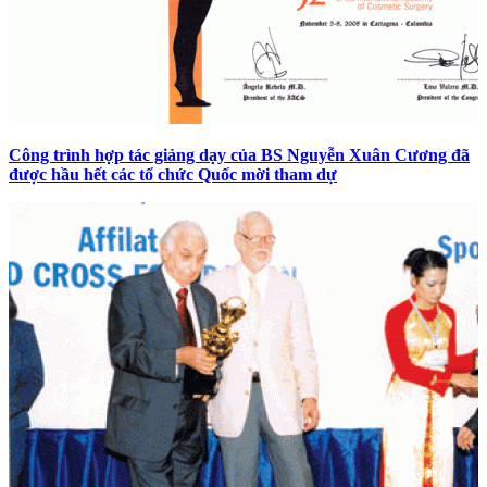
Công trình hợp tác giảng dạy của BS Nguyễn Xuân Cương đã
được hầu hết các tổ chức Quốc mời tham dự