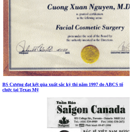
BS Cương đạt kết qủa xuất sắc kỳ thi năm 1997 do ABCS tổ
chức tại Texas Mỹ