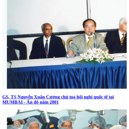
GS, TS Nguyễn Xuân Cương chủ toạ hội nghị quốc tế tại
MUMBAI - Ấn độ năm 2001