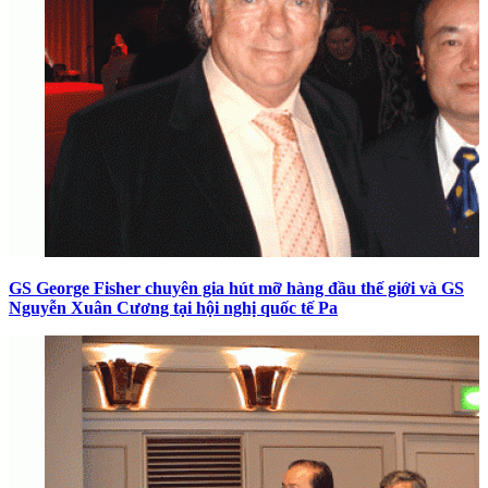
GS George Fisher chuyên gia hút mỡ hàng đầu thế giới và GS
Nguyễn Xuân Cương tại hội nghị quốc tế Pa