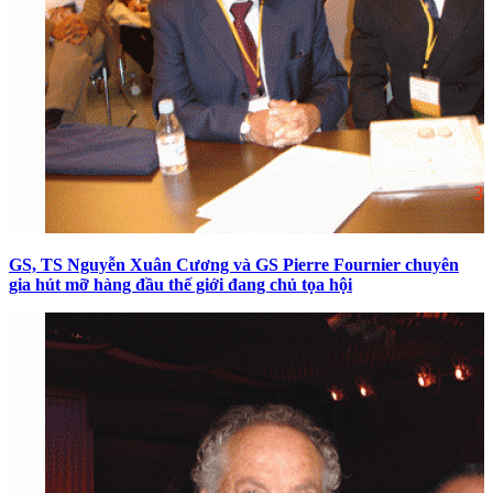
GS, TS Nguyễn Xuân Cương và GS Pierre Fournier chuyên
gia hút mỡ hàng đầu thế giới đang chủ tọa hội