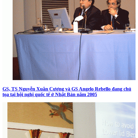
GS, TS Nguyễn Xuân Cương và GS Angelo Rebello đang chủ
tọa tại hội nghị quốc tế ở Nhật Bản năm 2005