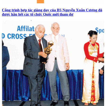
Công trình hợp tác giảng dạy của BS Nguyễn Xuân Cương đã
được hầu hết các tổ chức Quốc mời tham dự