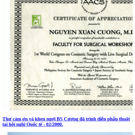
Thư cám ơn và khen ngợi BS Cương đã trình diễn phẫu thuật
tại hội nghị Quốc tế - 02/2000.