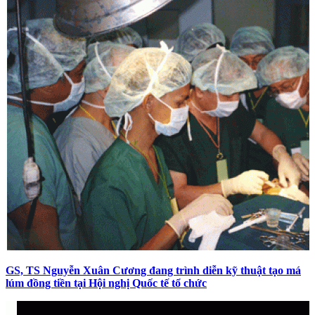
GS, TS Nguyễn Xuân Cương đang trình diễn kỹ thuật tạo má
lúm đồng tiền tại Hội nghị Quốc tế tổ chức