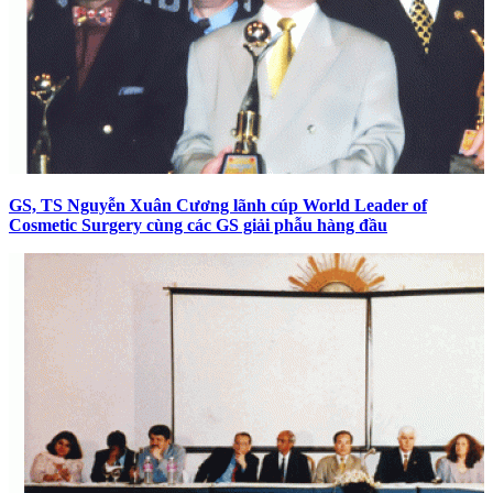
GS, TS Nguyễn Xuân Cương lãnh cúp World Leader of
Cosmetic Surgery cùng các GS giải phẫu hàng đầu