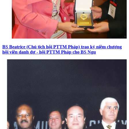
BS Beatrice (Chủ tịch hội PTTM Pháp) trao kỷ niệm chương
hội viên danh dự - hội PTTM Pháp cho BS Ngu