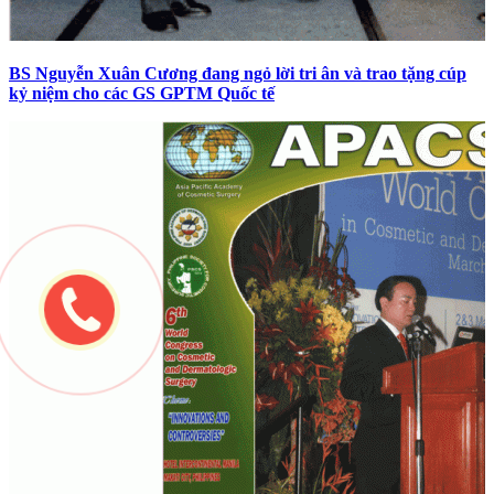
BS Nguyễn Xuân Cương đang ngỏ lời tri ân và trao tặng cúp
kỷ niệm cho các GS GPTM Quốc tế