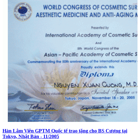
Hàn Lâm Viện GPTM Quốc tế trao tặng cho BS Cương tại
Tokyo, Nhật Bản - 11/2005