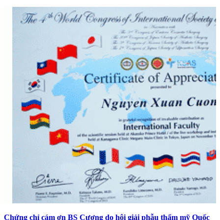
Chứng chỉ cám ơn BS Cương do hội giải phẫu thẩm mỹ Quốc