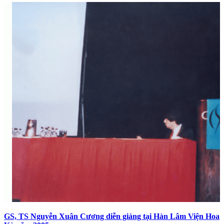
GS, TS Nguyễn Xuân Cương diễn giảng tại Hàn Lâm Viện Hoa