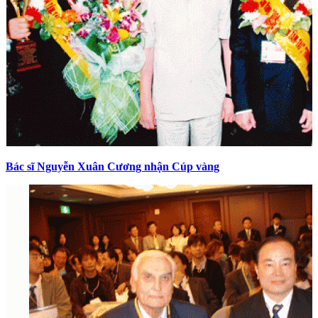
Bác sĩ Nguyễn Xuân Cương nhận Cúp vàng