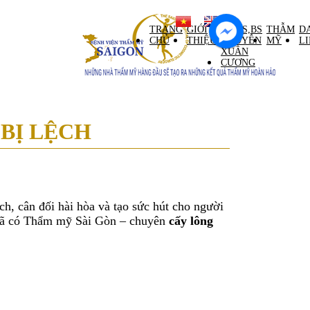
ntral Palace tầng M)
TRANG
GIỚI
GS,TS,BS
THẪM
D
CHỦ
THIỆU
NGUYỄN
MỸ
L
XUÂN
CƯƠNG
BỊ LỆCH
h, cân đối hài hòa và tạo sức hút cho người
ì đã có Thẩm mỹ Sài Gòn – chuyên
cấy lông