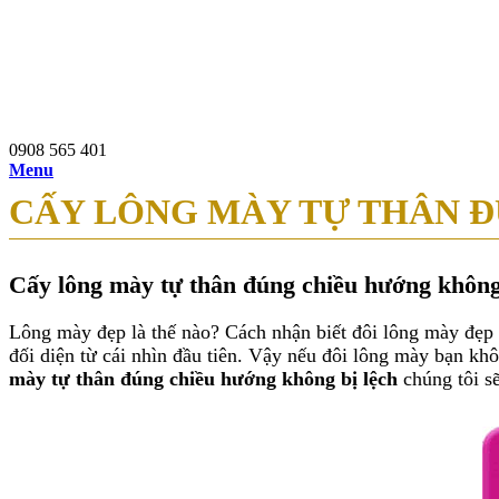
0908 565 401
97b Nguyễn Du, P.Bến Thành, Q.1, TP.HCM
0908 565 401
Menu
CẤY LÔNG MÀY TỰ THÂN Đ
Cấy lông mày tự thân đúng chiều hướng không
Lông mày đẹp là thế nào? Cách nhận biết đôi lông mày đẹp 
đối diện từ cái nhìn đầu tiên. Vậy nếu đôi lông mày bạn 
mày tự thân đúng chiều hướng không bị lệch
chúng tôi s