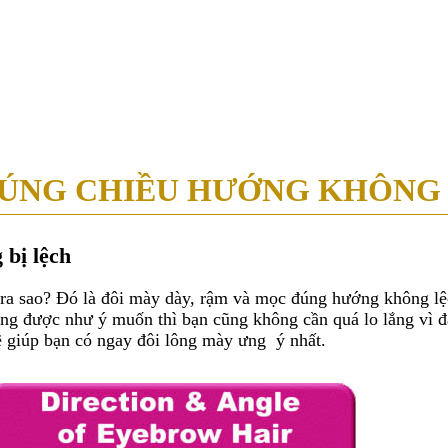
39 - 39A Nguyễn Trung Trực, P. Bến Thành, Q.1, TP.HCM ( Tòa nhà Ce
ÚNG CHIỀU HƯỚNG KHÔNG 
 bị lệch
ra sao? Đó là đôi mày dày, rậm và mọc đúng hướng không lệc
không được như ý muốn thì bạn cũng không cần quá lo lắng v
ẽ giúp bạn có ngay đôi lông mày ưng ý nhất.