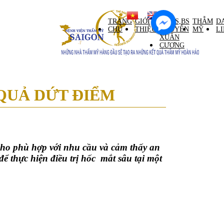
ntral Palace tầng M)
TRANG
GIỚI
GS,TS,BS
THẪM
D
CHỦ
THIỆU
NGUYỄN
MỸ
L
XUÂN
CƯƠNG
 QUẢ DỨT ĐIỂM
cho phù hợp với nhu cầu và cảm thấy an
thực hiện điều trị hốc mắt sâu tại một