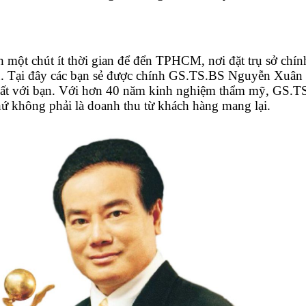
nh một chút ít thời gian để đển TPHCM, nơi đặt trụ sở c
âu. Tại đây các bạn sẻ được chính GS.TS.BS Nguyễn Xuân 
 nhất với bạn. Với hơn 40 năm kinh nghiệm thẩm mỹ, GS
hứ không phải là doanh thu từ khách hàng mang lại.