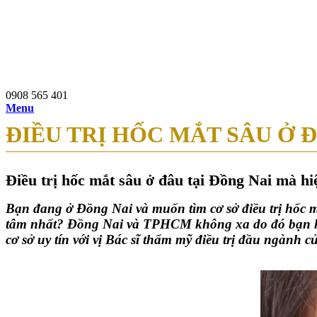
0908 565 401
97b Nguyễn Du, P.Bến Thành, Q.1, TP.HCM
0908 565 401
Menu
ĐIỀU TRỊ HỐC MẮT SÂU Ở 
Điều trị hốc mắt sâu ở đâu tại Đồng Nai mà h
Bạn đang ở Đồng Nai và muốn tìm cơ sở điều trị hốc 
tâm nhất? Đồng Nai và TPHCM không xa do đó bạn hoàn
cơ sở uy tín với vị Bác sĩ thẩm mỹ điều trị đầu ngành c