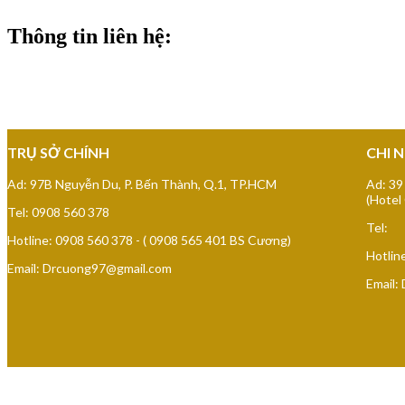
Thông tin liên hệ:
BỆNH VIỆN THẨM MỸ SÀ
TRỤ SỞ CHÍNH
CHI 
Ad: 97B Nguyễn Du, P. Bến Thành, Q.1, TP.HCM
Ad: 39
(Hotel
Tel: 0908 560 378
Tel:
Hotline: 0908 560 378 - ( 0908 565 401 BS Cương)
Hotlin
Email: Drcuong97@gmail.com
Email: