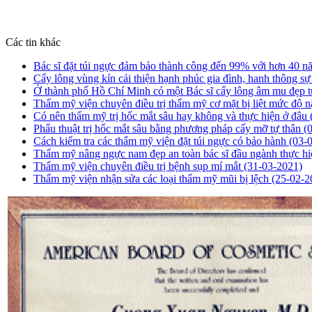
Các tin khác
Bác sĩ đặt túi ngực đảm bảo thành công đến 99% với hơn 40 
Cấy lông vùng kín cải thiện hạnh phúc gia đình, hanh thông s
Ở thành phố Hồ Chí Minh có một Bác sĩ cấy lông âm mu đẹp 
Thẩm mỹ viện chuyên điều trị thẩm mỹ cơ mặt bị liệt mức độ 
Có nên thẩm mỹ trị hốc mắt sâu hay không và thực hiện ở đâu
Phẩu thuật trị hốc mắt sâu bằng phương pháp cấy mỡ tự thân
(
Cách kiểm tra các thẩm mỹ viện đặt túi ngực có bảo hành
(03-
Thẩm mỹ nâng ngực nam đẹp an toàn bác sĩ đầu ngành thực h
Thẩm mỹ viện chuyên điều trị bệnh sụp mí mắt
(31-03-2021)
Thẩm mỹ viện nhận sửa các loại thẩm mỹ mũi bị lệch
(25-02-2