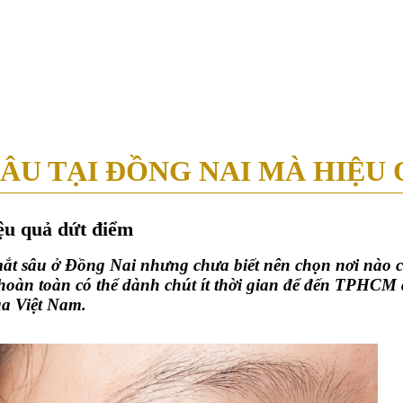
39 - 39A Nguyễn Trung Trực, P. Bến Thành, Q.1, TP.HCM ( Tòa nhà Ce
ĐÂU TẠI ĐỒNG NAI MÀ HIỆU
iệu quả dứt điểm
mắt sâu ở Đồng Nai nhưng chưa biết nên chọn nơi nào 
 toàn có thể dành chút ít thời gian để đến TPHCM để 
ủa Việt Nam.