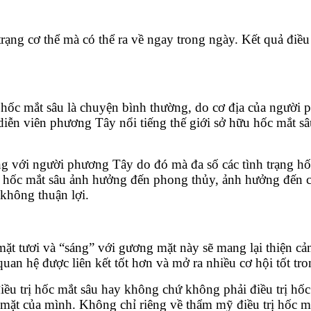
trạng cơ thể mà có thể ra về ngay trong ngày. Kết quả điều
ốc mắt sâu là chuyện bình thường, do cơ địa của người 
 diễn viên phương Tây nổi tiếng thế giới sở hữu hốc mắt s
g với người phương Tây do đó mà đa số các tình trạng hố
 hốc mắt sâu ảnh hưởng đến phong thủy, ảnh hưởng đến co
không thuận lợi.
t tươi và “sáng” với gương mặt này sẽ mang lại thiện cảm
quan hệ được liên kết tốt hơn và mở ra nhiều cơ hội tốt tr
iều trị hốc mắt sâu hay không chứ không phải điều trị hốc
mặt của mình. Không chỉ riêng về thẩm mỹ điều trị hốc 