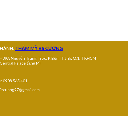
I GÒN
NHÁNH:
THẨM MỸ BS CƯƠNG
 - 39A Nguyễn Trung Trực, P. Bến Thành, Q.1, TP.HCM
 Central Palace tầng M)
e: 0908 565 401
 Drcuong97@gmail.com