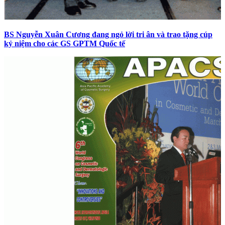
BS Nguyễn Xuân Cương đang ngỏ lời tri ân và trao tặng cúp
kỷ niệm cho các GS GPTM Quốc tế