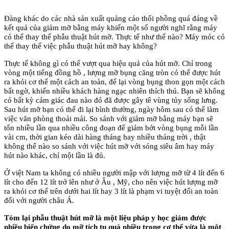
Đàng khác do các nhà sản xuất quảng cáo thổi phồng quá đáng về
kết quả của giảm mỡ bằng máy khiến một số người nghĩ rằng máy
có thể thay thế phẫu thuật hút mỡ. Thực tế như thế nào? Máy móc có
thể thay thế việc phẫu thuật hút mỡ hay không?
Thực tế không gì có thể vượt qua hiệu quả của hút mỡ. Chỉ trong
vòng một tiếng đồng hồ , lượng mỡ bụng căng tròn có thể được hút
ra khỏi cơ thể một cách an toàn, để lại vòng bụng thon gọn một cách
bất ngờ, khiến nhiều khách hàng ngạc nhiên thích thú. Bạn sẽ không
có bất kỳ cảm giác đau nào đó đã được gây tê vùng tủy sống lưng.
Sau hút mỡ bạn có thể đi lại bình thường, ngày hôm sau có thể làm
việc văn phòng thoải mái. So sánh với giảm mỡ bằng máy bạn sẽ
tốn nhiều lần qua nhiều công đoạn để giảm bớt vòng bụng mỗi lần
vài cm, thời gian kéo dài hàng tháng hay nhiều tháng trời , thật
không thể nào so sánh với việc hút mỡ với sóng siêu âm hay máy
hút nào khác, chỉ một lần là đủ.
Ở việt Nam ta không có nhiều người mập với lượng mỡ từ 4 lít đến 6
lít cho đến 12 lít trở lên như ở Âu , Mỹ, cho nên việc hút lượng mỡ
ra khỏi cơ thể trên dưới hai lít hay 3 lít là phạm vi tuyệt đối an toàn
đối với người châu Á.
Tóm lại phẫu thuật hút mỡ là một liệu pháp y học giảm được
nhiều biến chứng do mỡ tích tụ quá nhiều trong cơ thể vừa là một