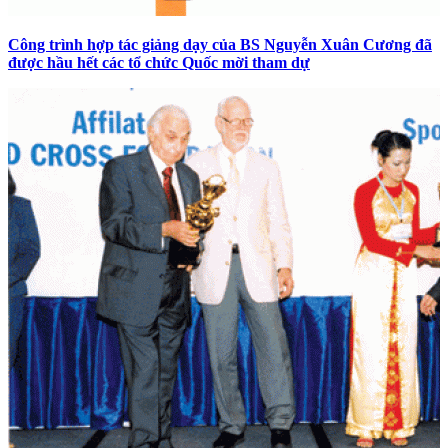
Công trình hợp tác giảng dạy của BS Nguyễn Xuân Cương đã
được hầu hết các tổ chức Quốc mời tham dự