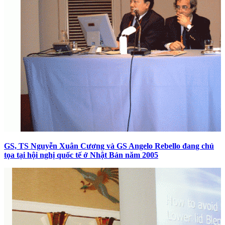
GS, TS Nguyễn Xuân Cương và GS Angelo Rebello đang chủ
tọa tại hội nghị quốc tế ở Nhật Bản năm 2005