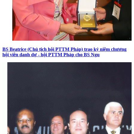
BS Beatrice (Chủ tịch hội PTTM Pháp) trao kỷ niệm chương
hội viên danh dự - hội PTTM Pháp cho BS Ngu