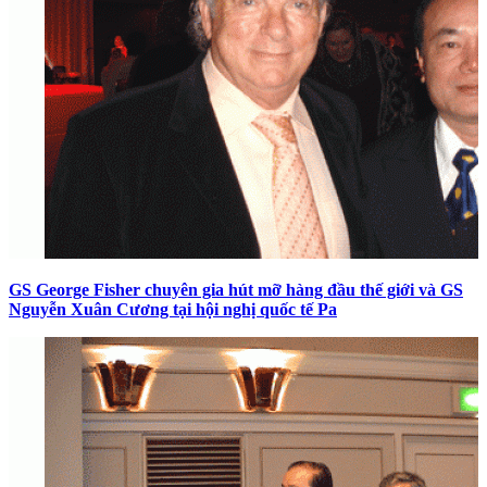
GS George Fisher chuyên gia hút mỡ hàng đầu thế giới và GS
Nguyễn Xuân Cương tại hội nghị quốc tế Pa