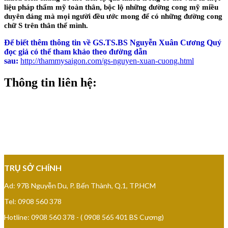
liệu pháp thẩm mỹ toàn thân, bộc lộ những đường cong mỹ miều
duyên dáng mà mọi người đều ước mong để có những đường cong
chữ S trên thân thể mình.
Để biết thêm thông tin về GS.TS.BS Nguyễn Xuân Cương Quý
đọc giả có thể tham khảo theo đường dẫn
sau
:
http://thammysaigon.com/gs-nguyen-xuan-cuong.html
Thông tin liên hệ:
BỆNH VIỆN THẨM MỸ
SÀI GÒN
TRỤ SỞ CHÍNH
Ad: 97B Nguyễn Du, P. Bến Thành, Q.1, TP.HCM
Tel: 0908 560 378
Hotline: 0908 560 378 - ( 0908 565 401 BS Cương)