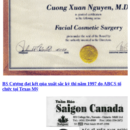
BS Cương đạt kết qủa xuất sắc kỳ thi năm 1997 do ABCS tổ
chức tại Texas Mỹ