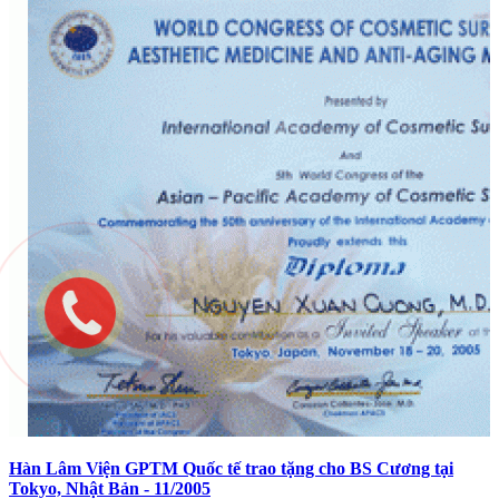
Hàn Lâm Viện GPTM Quốc tế trao tặng cho BS Cương tại
Tokyo, Nhật Bản - 11/2005