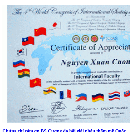
Chứng chỉ cám ơn BS Cương do hội giải phẫu thẩm mỹ Quốc