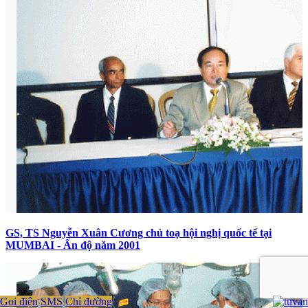
GS, TS Nguyễn Xuân Cương chủ toạ hội nghị quốc tế tại
MUMBAI - Ấn độ năm 2001
Gọi điện
SMS
Chỉ đường