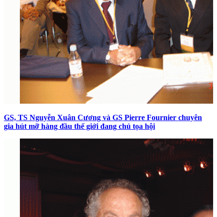
GS, TS Nguyễn Xuân Cương và GS Pierre Fournier chuyên
gia hút mỡ hàng đầu thế giới đang chủ tọa hội