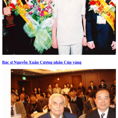
Bác sĩ Nguyễn Xuân Cương nhận Cúp vàng