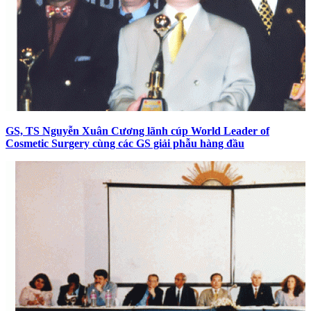
GS, TS Nguyễn Xuân Cương lãnh cúp World Leader of
Cosmetic Surgery cùng các GS giải phẫu hàng đầu