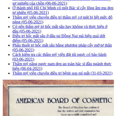
sự nghiệp của chồn
(06-06-2021)
Ở thành phố Hồ Chí Minh có một Bác sĩ cấy lông âm mu đẹp
tự nhiên
(05-06-2021)
Thẩm mỹ viện chuyên điều trị thẩm mỹ cơ mặt bị liệt mức độ
nặng
(05-06-2021)
Có nên thẩm mỹ trị hốc mắt sâu hay không và thực hiện ở
đâu
(05-06-2021)
Điều trị hốc mắt sâu ở đâu tại Đồng Nai mà hiệu quả dứt
điểm
(05-06-2021)
Phẩu thuật trị hốc mắt sâu bằng phương pháp cấy mỡ tự thân
(05-06-2021)
Cách kiểm tra các thẩm mỹ viện đặt túi ngực có bảo hành
(03-06-2021)
Thẩm mỹ nâng ngực nam đẹp an toàn bác sĩ đầu ngành thực
hiện
(06-04-2021)
Thẩm mỹ viện chuyên điều trị bệnh sụp mí mắt
(31-03-2021)