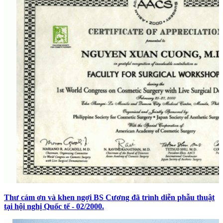
Thư cám ơn và khen ngợi BS Cương đã trình diễn phẫu thuật
tại hội nghị Quốc tế - 02/2000.