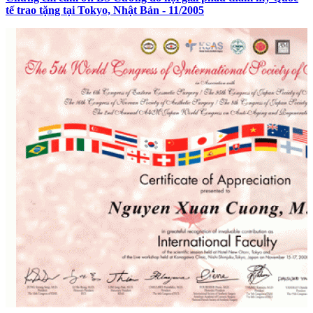
tế trao tặng tại Tokyo, Nhật Bản - 11/2005