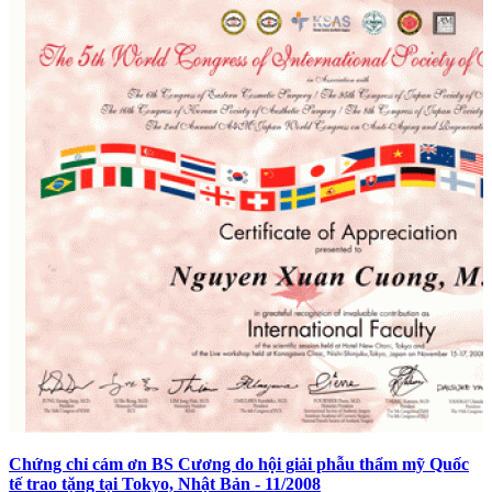
Chứng chỉ cám ơn BS Cương do hội giải phẫu thẩm mỹ Quốc
tế trao tặng tại Tokyo, Nhật Bản - 11/2008