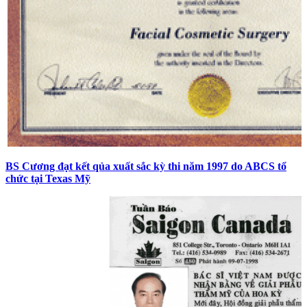
BS Cương đạt kết qủa xuất sắc kỳ thi năm 1997 do ABCS tổ
chức tại Texas Mỹ