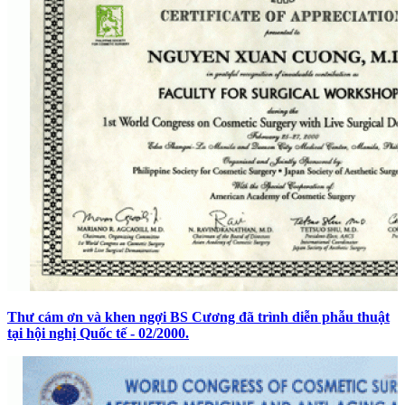
Thư cám ơn và khen ngợi BS Cương đã trình diễn phẫu thuật
tại hội nghị Quốc tế - 02/2000.