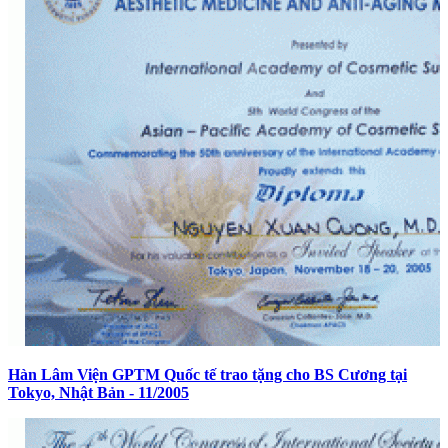
Hàn Lâm Viện GPTM Quốc tế trao tặng cho BS Cương tại
Tokyo, Nhật Bản - 11/2005