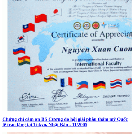
Chứng chỉ cám ơn BS Cương do hội giải phẫu thẩm mỹ Quốc
tế trao tặng tại Tokyo, Nhật Bản - 11/2005