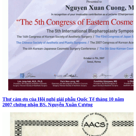
Thư cám ơn của Hội nghị giải phẫu Quốc Tế tháng 10 năm
2007 chứng nhận BS. Nguyễn Xuân Cương