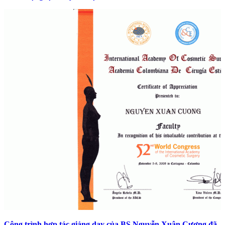
Công trình hợp tác giảng dạy của BS Nguyễn Xuân Cương đã