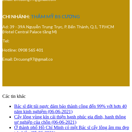
CHI NHÁNH:
THẨM MỸ BS CƯƠNG
Ad: 39 - 39A Nguyễn Trung Trực, P. Bến Thành, Q.1, TP.HCM
(Hotel Central Palace tầng M)
Tel:
Hotline: 0908 565 401
Email: Drcuong97@gmail.co
Các tin khác
Bác sĩ đặt túi ngực đảm bảo thành công đến 99% với hơn 40
năm kinh nghiệm
(06-06-2021)
Cấy lông vùng kín cải thiện hạnh phúc gia đình, hanh thông
sự nghiệp của chồn
(06-06-2021)
Ở thành phố Hồ Chí Minh có một Bác sĩ cấy lông âm mu đẹp