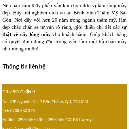
Nếu bạn cảm thấy phân vân khi chọn đơn vị làm lông mày
đẹp. Hãy trải nghiệm dịch vụ tại Bệnh Viện Thẩm Mỹ Sài
Gòn. Nơi đây với hơn 20 năm trong ngành thẩm mỹ, làm
đẹp chắc chắn sẽ tư vấn rõ ràng, giới thiệu chi tiết các
sự
thật về cấy lông mày
cho khách hàng. Giúp khách hàng
có quyết định đúng đắn trong việc làm một bộ chân mày
như mong muốn!
BỆNH VIỆN
Thông tin liên hệ:
THẨM MỸ SÀI GÒN
TRỤ SỞ CHÍNH
Ad: 97B Nguyễn Du, P. Bến Thành, Q.1, TP.HCM
Tel: 0908 560 378
Hotline: 0908 560 378 - ( 0908 565 401 BS Cương)
Email: Drcuong97@gmail.com