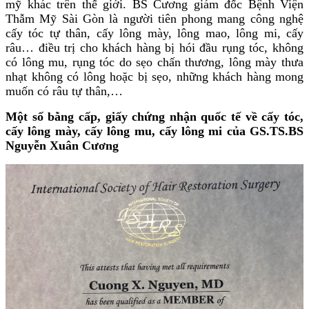
mỹ khác trên thế giới. BS Cương giám đốc Bệnh Viện
Thẫm Mỹ Sài Gòn là người tiên phong mang công nghệ
cấy tóc tự thân, cấy lông mày, lông mao, lông mi, cấy
râu… điều trị cho khách hàng bị hói đầu rụng tóc, không
có lông mu, rụng tóc do sẹo chấn thương, lông mày thưa
nhạt không có lông hoặc bị sẹo, những khách hàng mong
muốn có râu tự thân,…
Một số bằng cấp, giấy chứng nhận quốc tế về cấy tóc,
cấy lông mày, cấy lông mu, cấy lông mi của
GS.TS.BS
Nguyễn Xuân Cương