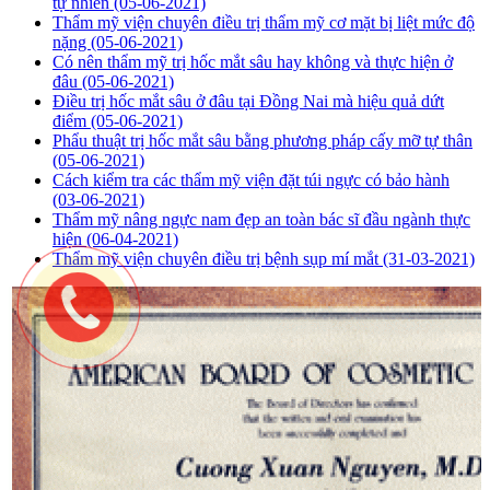
tự nhiên
(05-06-2021)
Thẩm mỹ viện chuyên điều trị thẩm mỹ cơ mặt bị liệt mức độ
nặng
(05-06-2021)
Có nên thẩm mỹ trị hốc mắt sâu hay không và thực hiện ở
đâu
(05-06-2021)
Điều trị hốc mắt sâu ở đâu tại Đồng Nai mà hiệu quả dứt
điểm
(05-06-2021)
Phẩu thuật trị hốc mắt sâu bằng phương pháp cấy mỡ tự thân
(05-06-2021)
Cách kiểm tra các thẩm mỹ viện đặt túi ngực có bảo hành
(03-06-2021)
Thẩm mỹ nâng ngực nam đẹp an toàn bác sĩ đầu ngành thực
hiện
(06-04-2021)
Thẩm mỹ viện chuyên điều trị bệnh sụp mí mắt
(31-03-2021)