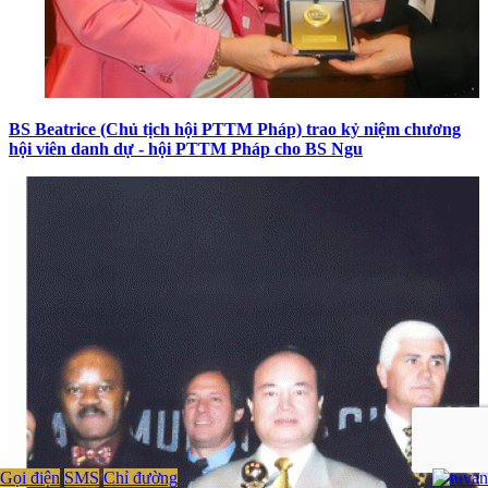
BS Beatrice (Chủ tịch hội PTTM Pháp) trao kỷ niệm chương
hội viên danh dự - hội PTTM Pháp cho BS Ngu
Gọi điện
SMS
Chỉ đường