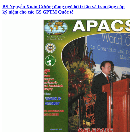
BS Nguyễn Xuân Cương đang ngỏ lời tri ân và trao tặng cúp
kỷ niệm cho các GS GPTM Quốc tế