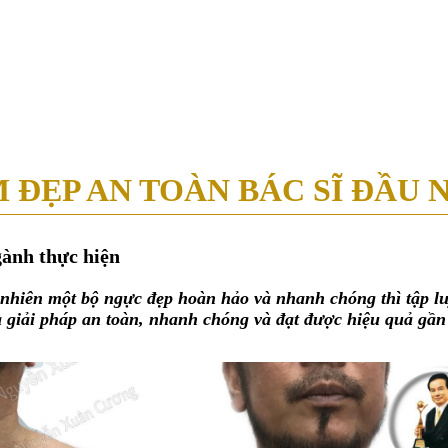
39 - 39A Nguyễn Trung Trực, P. Bến Thành, Q.1, TP.HCM ( Tòa nhà Ce
ĐẸP AN TOÀN BÁC SĨ ĐẦU 
ành thực hiện
y nhiên một bộ ngực đẹp hoàn hảo và nhanh chóng thì tập 
 giải pháp an toàn, nhanh chóng và đạt được hiệu quả gần