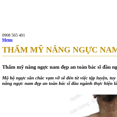
0908 565 401
97b Nguyễn Du, P.Bến Thành, Q.1, TP.HCM
0908 565 401
Menu
THẨM MỸ NÂNG NGỰC NAM 
Thẩm mỹ nâng ngực nam đẹp an toàn bác sĩ đầu ng
Mộ bộ ngực săn chắc vạm vỡ sẽ đến từ việc tập luyện, tu
nâng ngực nam đẹp an toàn bác sĩ đầu ngành thực hiện là