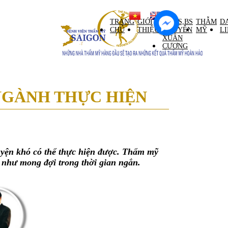
ntral Palace tầng M)
TRANG
GIỚI
GS,TS,BS
THẪM
D
CHỦ
THIỆU
NGUYỄN
MỸ
L
XUÂN
CƯƠNG
NGÀNH THỰC HIỆN
luyện khó có thể thực hiện được. Thẩm mỹ
 như mong đợi trong thời gian ngắn.