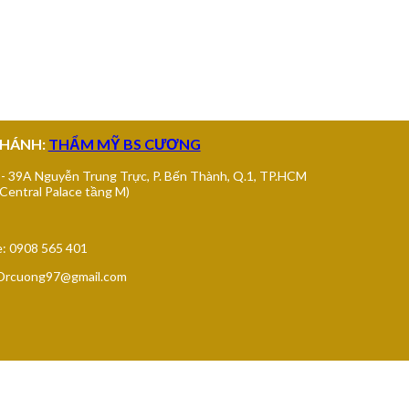
I GÒN
NHÁNH:
THẨM MỸ BS CƯƠNG
 - 39A Nguyễn Trung Trực, P. Bến Thành, Q.1, TP.HCM
 Central Palace tầng M)
e: 0908 565 401
 Drcuong97@gmail.com