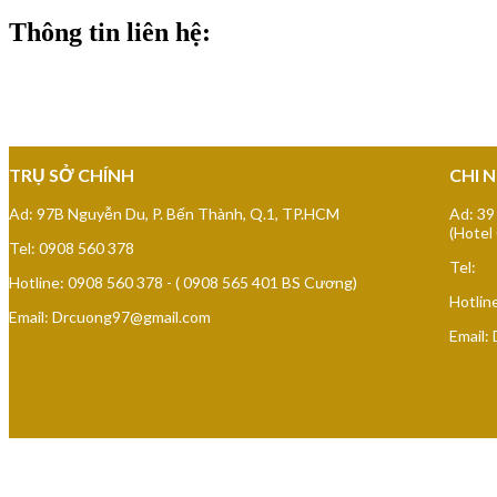
Thông tin liên hệ:
BỆNH VIỆN THẨM MỸ SÀ
TRỤ SỞ CHÍNH
CHI 
Ad: 97B Nguyễn Du, P. Bến Thành, Q.1, TP.HCM
Ad: 39
(Hotel
Tel: 0908 560 378
Tel:
Hotline: 0908 560 378 - ( 0908 565 401 BS Cương)
Hotlin
Email: Drcuong97@gmail.com
Email: