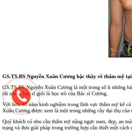
GS.TS.BS Nguyễn Xuân Cương bậc thầy về thẩm mỹ tại
GS.TS.BS Nguyễn Xuân Cương là một trong số ít những bác 
rất nhiều bác sĩ giỏi là học trò của Bác sĩ Cương.
Với hơn 40 năm kinh nghiệm trong lĩnh vực thẩm mỹ kể cả 
Xuân Cương được xem là một trong những cây đại thụ của 
Quý khách có nhu cầu thẩm mỹ nâng ngực nam, đẹp, an toàn 
trạng và đưa giải pháp trong trường hợp cần thiết một cách 