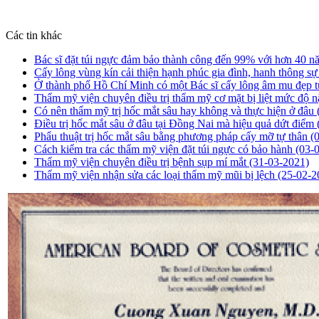
Các tin khác
Bác sĩ đặt túi ngực đảm bảo thành công đến 99% với hơn 40 
Cấy lông vùng kín cải thiện hạnh phúc gia đình, hanh thông s
Ở thành phố Hồ Chí Minh có một Bác sĩ cấy lông âm mu đẹp 
Thẩm mỹ viện chuyên điều trị thẩm mỹ cơ mặt bị liệt mức độ 
Có nên thẩm mỹ trị hốc mắt sâu hay không và thực hiện ở đâu
Điều trị hốc mắt sâu ở đâu tại Đồng Nai mà hiệu quả dứt điểm
Phẩu thuật trị hốc mắt sâu bằng phương pháp cấy mỡ tự thân
(
Cách kiểm tra các thẩm mỹ viện đặt túi ngực có bảo hành
(03-
Thẩm mỹ viện chuyên điều trị bệnh sụp mí mắt
(31-03-2021)
Thẩm mỹ viện nhận sửa các loại thẩm mỹ mũi bị lệch
(25-02-2