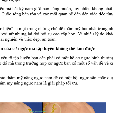
ều mà bất kỳ nam giới nào cũng muốn, tuy nhiên không phải a
 Cuộc sống bận rộn và các mối quan hệ dẫn đến việc tiệc tùng
 hiện” là một trong những chủ đề thẩm mỹ hot nhất trong n
với nữ nhưng lại đòi hỏi sự cao cấp hơn. Vì nhiều lý do kh
i nghiên về việc đẹp, an toàn.
 của cơ ngực mà tập luyên không thể làm được
yếu tô tập luyện bạn cần phải có một hệ cơ ngực bình thường
 đó mà trong trường hợp cơ ngực bạn có một số vấn đề về cấu
 vào thẩm mỹ nâng ngực nam để có một bộ ngực săn chắc quy
hẩm mỹ nâng ngực nam là giải pháp tối ưu.