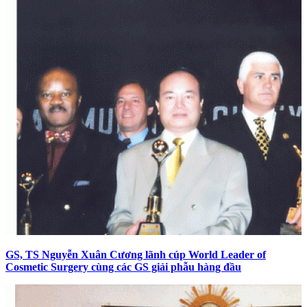
GS, TS Nguyễn Xuân Cương lãnh cúp World Leader of
Cosmetic Surgery cùng các GS giải phẫu hàng đầu