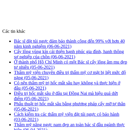
Các tin khác
Bác sĩ đặt túi ngực đảm bảo thành công đến 99% với hơn 40
năm kinh nghiệm
(06-06-2021)
Cấy lông vùng kín cải thiện hạnh phúc gia đình, hanh thông
sự nghiệp của chồn
(06-06-2021)
Ở thành phố Hồ Chí Minh có một Bác sĩ cấy lông âm mu đẹp
tự nhiên
(05-06-2021)
Thẩm mỹ viện chuyên điều trị thẩm mỹ cơ mặt bị liệt mức độ
nặng
(05-06-2021)
Có nên thẩm mỹ trị hốc mắt sâu hay không và thực hiện ở
đâu
(05-06-2021)
Điều trị hốc mắt sâu ở đâu tại Đồng Nai mà hiệu quả dứt
điểm
(05-06-2021)
Phẩu thuật trị hốc mắt sâu bằng phương pháp cấy mỡ tự thân
(05-06-2021)
Cách kiểm tra các thẩm mỹ viện đặt túi ngực có bảo hành
(03-06-2021)
Thẩm mỹ nâng ngực nam đẹp an toàn bác sĩ đầu ngành thực
hiện
(06-04-2021)