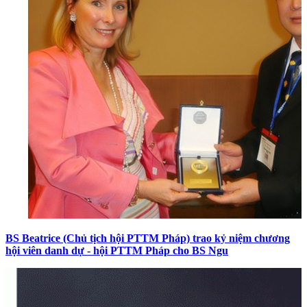
BS Beatrice (Chủ tịch hội PTTM Pháp) trao kỷ niệm chương
hội viên danh dự - hội PTTM Pháp cho BS Ngu