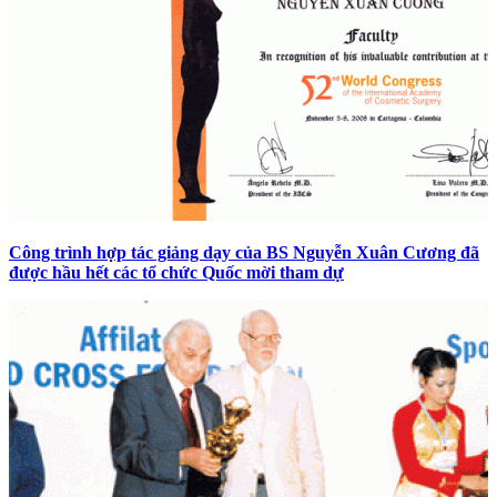
Công trình hợp tác giảng dạy của BS Nguyễn Xuân Cương đã
được hầu hết các tổ chức Quốc mời tham dự