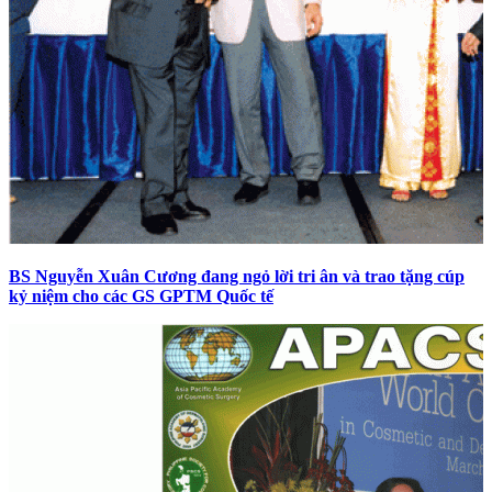
BS Nguyễn Xuân Cương đang ngỏ lời tri ân và trao tặng cúp
kỷ niệm cho các GS GPTM Quốc tế