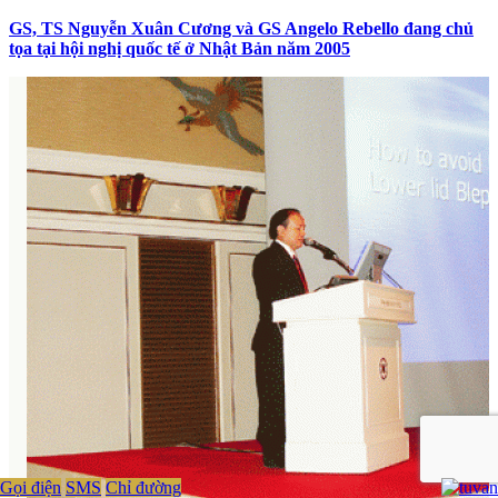
GS, TS Nguyễn Xuân Cương và GS Angelo Rebello đang chủ
tọa tại hội nghị quốc tế ở Nhật Bản năm 2005
Gọi điện
SMS
Chỉ đường