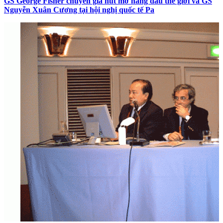
GS George Fisher chuyên gia hút mỡ hàng đầu thế giới và GS
Nguyễn Xuân Cương tại hội nghị quốc tế Pa