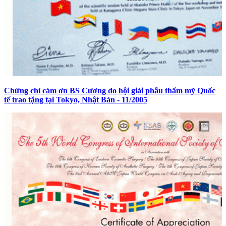
Chứng chỉ cám ơn BS Cương do hội giải phẫu thẩm mỹ Quốc
tế trao tặng tại Tokyo, Nhật Bản - 11/2005