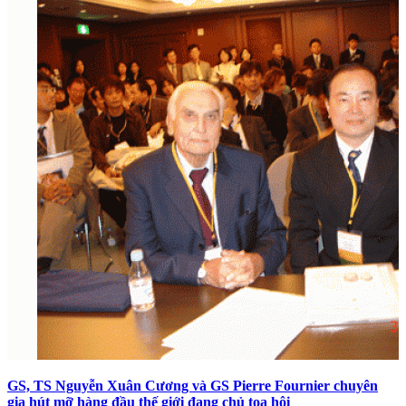
GS, TS Nguyễn Xuân Cương và GS Pierre Fournier chuyên
gia hút mỡ hàng đầu thế giới đang chủ tọa hội