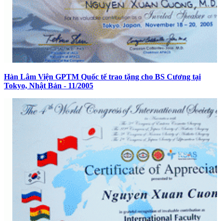
Hàn Lâm Viện GPTM Quốc tế trao tặng cho BS Cương tại
Tokyo, Nhật Bản - 11/2005