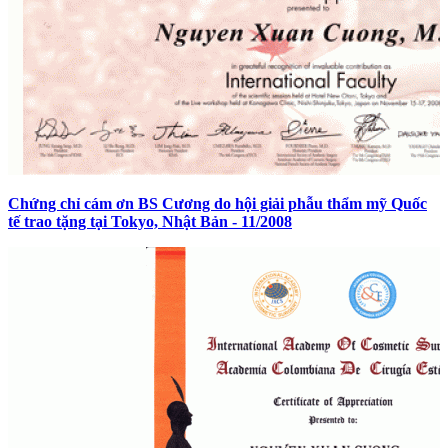
Chứng chỉ cám ơn BS Cương do hội giải phẫu thẩm mỹ Quốc
tế trao tặng tại Tokyo, Nhật Bản - 11/2008