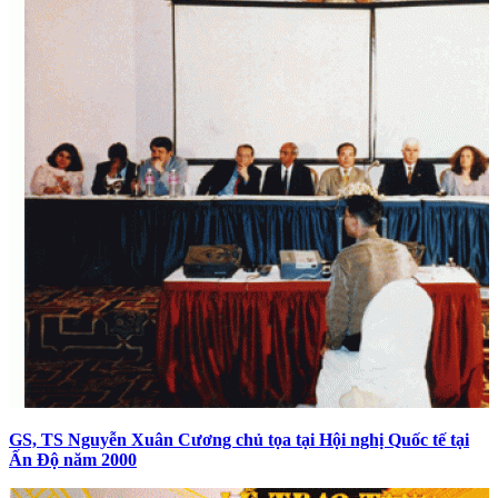
GS, TS Nguyễn Xuân Cương chủ tọa tại Hội nghị Quốc tế tại
Ấn Độ năm 2000