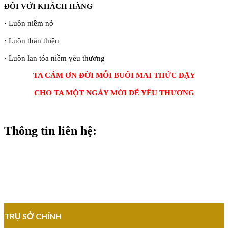
ĐỐI VỚI KHÁCH HÀNG
· Luôn niềm nở
· Luôn thân thiện
· Luôn lan tỏa niềm yêu thương
TA CÁM ƠN ĐỜI MỖI BUỔI MAI THỨC DẬY
CHO TA MỘT NGÀY MỚI ĐỂ YÊU THƯƠNG
Thông tin liên hệ:
BỆNH VIỆN THẨM MỸ
SÀI GÒN
TRỤ SỞ CHÍNH