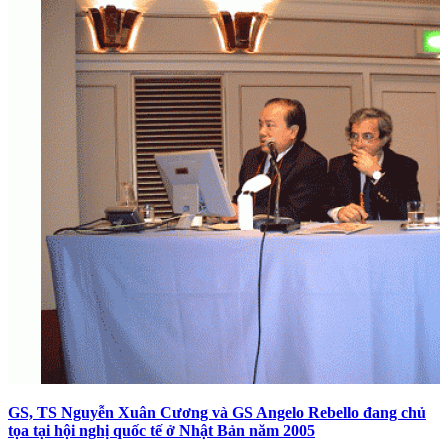
GS, TS Nguyễn Xuân Cương và GS Angelo Rebello đang chủ
tọa tại hội nghị quốc tế ở Nhật Bản năm 2005