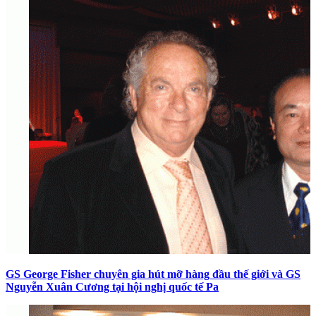
GS George Fisher chuyên gia hút mỡ hàng đầu thế giới và GS
Nguyễn Xuân Cương tại hội nghị quốc tế Pa