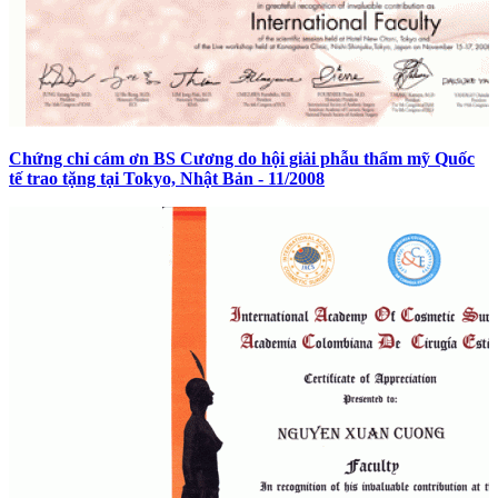
Chứng chỉ cám ơn BS Cương do hội giải phẫu thẩm mỹ Quốc
tế trao tặng tại Tokyo, Nhật Bản - 11/2008