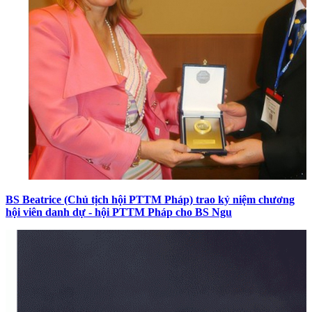
BS Beatrice (Chủ tịch hội PTTM Pháp) trao kỷ niệm chương
hội viên danh dự - hội PTTM Pháp cho BS Ngu