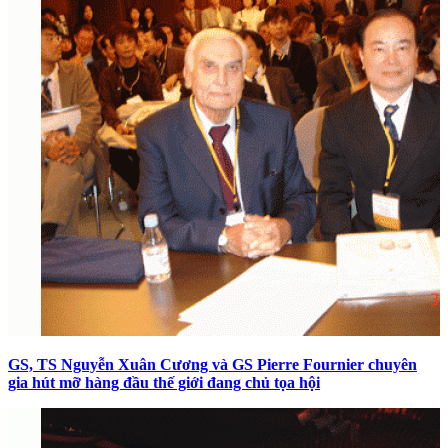
GS, TS Nguyễn Xuân Cương và GS Pierre Fournier chuyên
gia hút mỡ hàng đầu thế giới đang chủ tọa hội