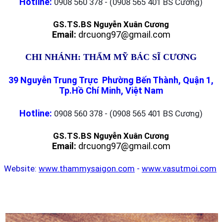
Hotline:
0908 560 378 - (0908 565 401 BS Cương)
GS.TS.BS Nguyễn Xuân Cương
Email:
drcuong97@gmail.com
CHI NHÁNH: THẨM MỸ BÁC SĨ CƯƠNG
39 Nguyễn Trung Trực Phường Bến Thành, Quận 1,
Tp.Hồ Chí Minh, Việt Nam
Hotline:
0908 560 378 - (0908 565 401 BS Cương)
GS.TS.BS Nguyễn Xuân Cương
Email:
drcuong97@gmail.com
Website:
www.thammysaigon.com
-
www.vasutmoi.com