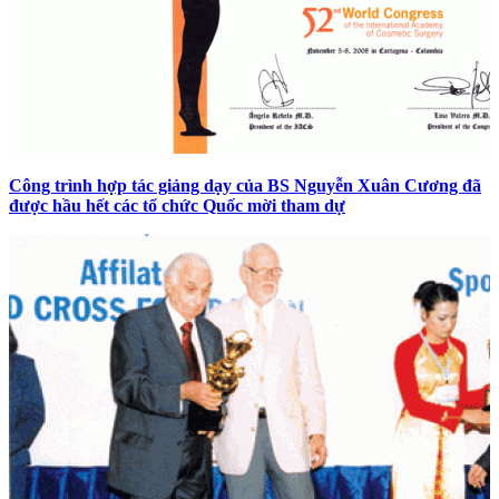
Công trình hợp tác giảng dạy của BS Nguyễn Xuân Cương đã
được hầu hết các tổ chức Quốc mời tham dự