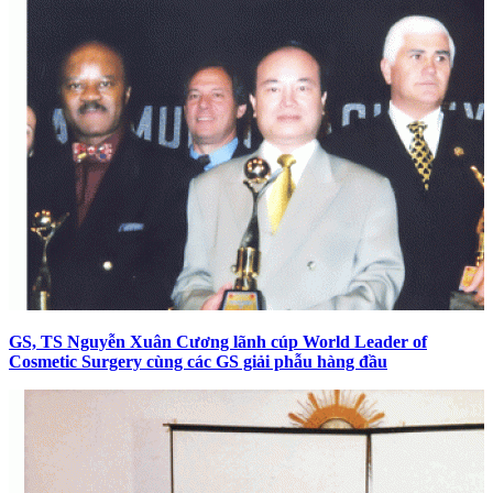
GS, TS Nguyễn Xuân Cương lãnh cúp World Leader of
Cosmetic Surgery cùng các GS giải phẫu hàng đầu