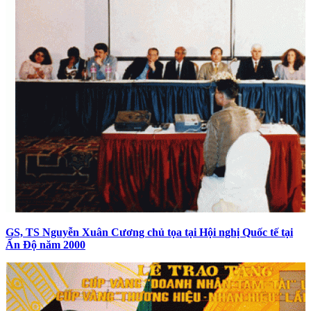
GS, TS Nguyễn Xuân Cương chủ tọa tại Hội nghị Quốc tế tại
Ấn Độ năm 2000