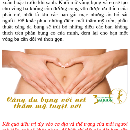
xuân hoặc trước khi sanh. Khối mỡ vùng bụng và eo sẽ tạo
cho vòng ba không còn đường cong vốn được ưa thích của
phái nữ, nhất là khi các bạn gái mặc những áo bó sát
người. Để khắc phục những điểm mất thẩm mỹ trên, phẫu
thuật căng da bụng sẽ trút bỏ những điều các bạn không
thích trên phần bụng eo của mình, đem lại cho bạn một
vòng ba cân đối và thon gọn.
Kết quả điều trị tùy vào cơ địa và thể trạng của mỗi người
mà hiệu quả sẽ khác nhau, để biết chi tiết nên đặt hẹn gặp