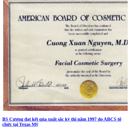
BS Cương đạt kết qủa xuất sắc kỳ thi năm 1997 do ABCS tổ
chức tại Texas Mỹ