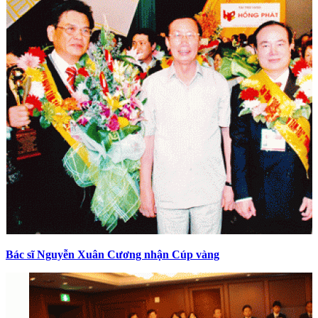
Bác sĩ Nguyễn Xuân Cương nhận Cúp vàng