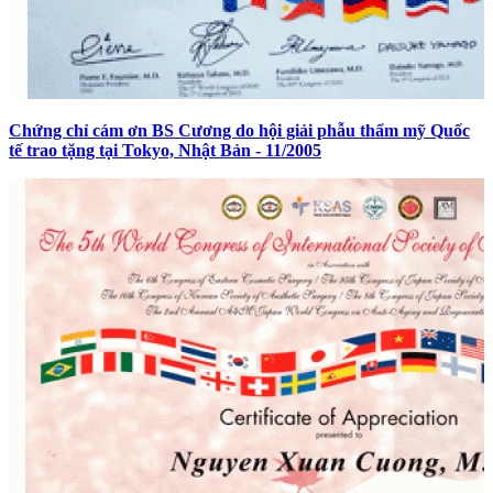
Chứng chỉ cám ơn BS Cương do hội giải phẫu thẩm mỹ Quốc
tế trao tặng tại Tokyo, Nhật Bản - 11/2005