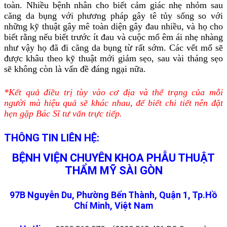
toàn. Nhiều bệnh nhân cho biết cảm giác nhẹ nhỏm sau
căng da bụng với phương pháp gây tê tủy sống so với
những kỹ thuật gây mê toàn diện gây đau nhiều, và họ cho
biết rằng nếu biết trước ít đau và cuộc mổ êm ái nhẹ nhàng
như vậy họ đã đi căng da bụng từ rất sớm. Các vết mổ sẽ
được khâu theo kỹ thuật mới giảm sẹo, sau vài tháng sẹo
sẽ không còn là vấn đề đáng ngại nữa.
*Kết quả điều trị tùy vào cơ địa và thể trạng của mỗi
người mà hiệu quả sẽ khác nhau, để biết chi tiết nên đặt
hẹn gặp Bác Sĩ tư vấn trực tiếp.
THÔNG TIN LIÊN HỆ:
BỆNH VIỆN CHUYÊN KHOA PHẪU THUẬT
THẨM MỸ SÀI GÒN
97B Nguyễn Du, Phường Bến Thành, Quận 1, Tp.Hồ
Chí Minh, Việt Nam