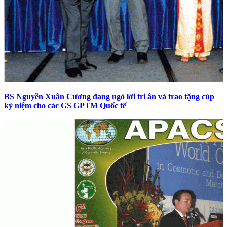
BS Nguyễn Xuân Cương đang ngỏ lời tri ân và trao tặng cúp
kỷ niệm cho các GS GPTM Quốc tế