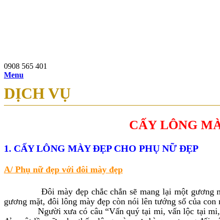
0908 565 401
97b Nguyễn Du, P.Bến Thành, Q.1, TP.HCM
0908 565 401
Menu
DỊCH VỤ
CẤY LÔNG MÀY
1. CẤY LÔNG MÀY ĐẸP CHO PHỤ NỮ ĐẸP
A/ Phụ nữ đẹp với đôi mày đẹp
Đôi mày đẹp chắc chắn sẽ mang lại một gương mặt đẹp 
gương mặt, đôi lông mày đẹp còn nói lên tướng số của con 
Người xưa có câu “Vấn quý tại mi, vấn lộc tại mi, vấn th