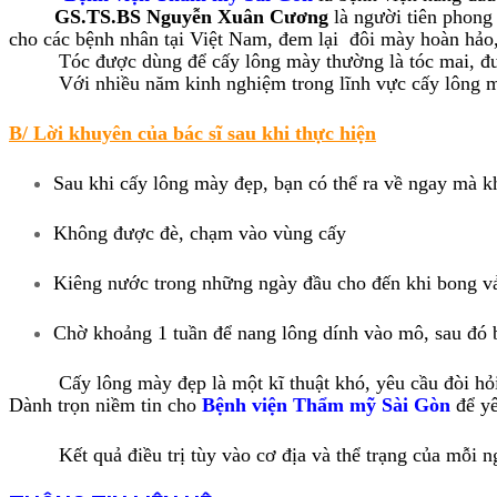
GS.TS.BS Nguyễn Xuân Cương
là người tiên phong 
cho các bệnh nhân tại Việt Nam, đem lại đôi mày hoàn hảo,
Tóc được dùng để cấy lông mày thường là tóc mai, được
Với nhiều năm kinh nghiệm trong lĩnh vực cấy lông 
B/ Lời khuyên của bác sĩ sau khi thực hiện
Sau khi cấy lông mày đẹp, bạn có thể ra về ngay mà 
Không được đè, chạm vào vùng cấy
Kiêng nước trong những ngày đầu cho đến khi bong v
Chờ khoảng 1 tuần để nang lông dính vào mô, sau đó b
Cấy lông mày đẹp là một kĩ thuật khó, yêu cầu đòi hỏi th
Dành trọn niềm tin cho
Bệnh viện Thẩm mỹ Sài Gòn
để yê
Kết quả điều trị tùy vào cơ địa và thể trạng của mỗi ngườ