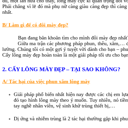
đủ, một lần nữa cho thấy, lông mày cực kì quan trọng đối 
Phải chăng vì lẽ đó mà phụ nữ càng giàu càng đẹp thì càn
nhất.
B/ Làm gì để có đôi mày đẹp?
Bạn đang băn khoăn tìm cho mình đôi mày đẹp nhất
Giữa ma trận các phương pháp phun, thêu, xăm,… được qu
lường. Chúng tôi có một gợi ý tuyệt vời dành cho bạn – p
Cấy lông mày đẹp hoàn toàn là một giải pháp tối ưu cho bạn
2. CẤY LÔNG MÀY ĐẸP – TẠI SAO KHÔNG?
A/ Tác hại của việc phun xăm lông mày
Giải pháp phổ biến nhất hiện nay được các chị em lự
đó tạo hình lông mày theo ý muốn. Tuy nhiên, nó tiề
tay nghề nhân viên, vệ sinh khử trùng thiết bị,…
Dị ứng và nhiễm trùng là 2 tác hại thường gặp khi ph