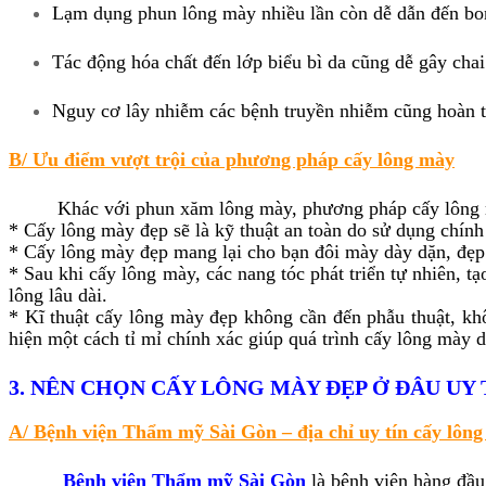
Lạm dụng phun lông mày nhiều lần còn dễ dẫn đến bong
Tác động hóa chất đến lớp biểu bì da cũng dễ gây chai
Nguy cơ lây nhiễm các bệnh truyền nhiễm cũng hoàn t
B/ Ưu điểm vượt trội của phương pháp cấy lông mày
Khác với phun xăm lông mày, phương pháp cấy lông mày 
* Cấy lông mày đẹp sẽ là kỹ thuật an toàn do sử dụng chín
* Cấy lông mày đẹp mang lại cho bạn đôi mày dày dặn, đẹp
* Sau khi cấy lông mày, các nang tóc phát triển tự nhiên, t
lông lâu dài.
* Kĩ thuật cấy lông mày đẹp không cần đến phẫu thuật, kh
hiện một cách tỉ mỉ chính xác giúp quá trình cấy lông mày 
3. NÊN CHỌN CẤY LÔNG MÀY ĐẸP Ở ĐÂU UY 
A/ Bệnh viện Thẩm mỹ Sài Gòn – địa chỉ uy tín cấy lôn
Bệnh viện Thẩm mỹ Sài Gòn
là bệnh viện hàng đầu 