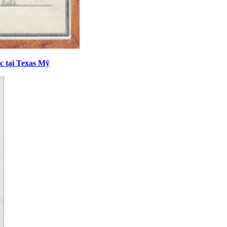
c tại Texas Mỹ