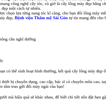
mang công nghệ cấy tóc, và giờ là cấy lông mày đẹp bằng chí
 đẹp một cách tự nhiên.
 chọn lựa từng nang tóc kĩ càng, cho bạn đôi lông mày m
mày đẹp,
Bệnh viện Thẩm mỹ Sài Gòn
tự tin mang đến cho b
không cần nghỉ dưỡng
ảy
ạn có thể sinh hoạt bình thường, kết quả cấy lông mày đẹp ổn
iết bị chuyên dụng, cao cấp, bác sĩ có chuyên môn cao, ta
n tâm trao gửi đôi mày ngài của bạn!
i mà hiệu quả sẽ khác nhau, để biết chi tiết nên đặt hẹn gặ