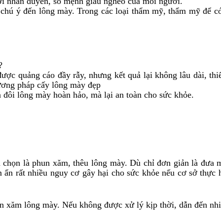
với nhân duyên, số mệnh giàu nghèo của mỗi người.
g chú ý đến lông mày. Trong các loại thẩm mỹ, thẩm mỹ để c
?
ảng cáo đầy rẫy, nhưng kết quả lại không lâu dài, thiếu 
hương pháp cấy lông mày đẹp
 đôi lông mày hoàn hảo, mà lại an toàn cho sức khỏe.
a chọn là phun xăm, thêu lông mày. Dù chỉ đơn giản là đưa 
m ẩn rất nhiều nguy cơ gây hại cho sức khỏe nếu cơ sở thực
un xăm lông mày. Nếu không được xử lý kịp thời, dẫn đến nh