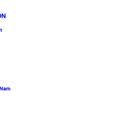
ÒN
m
t Nam