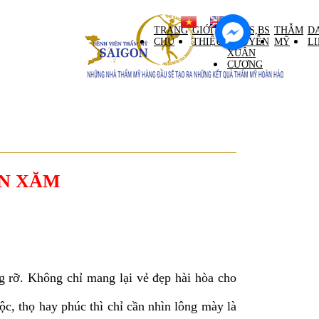
ntral Palace tầng M)
TRANG
GIỚI
GS,TS,BS
THẪM
D
CHỦ
THIỆU
NGUYỄN
MỸ
L
XUÂN
CƯƠNG
UN XĂM
ỡ. Không chỉ mang lại vẻ đẹp hài hòa cho
, thọ hay phúc thì chỉ cần nhìn lông mày là