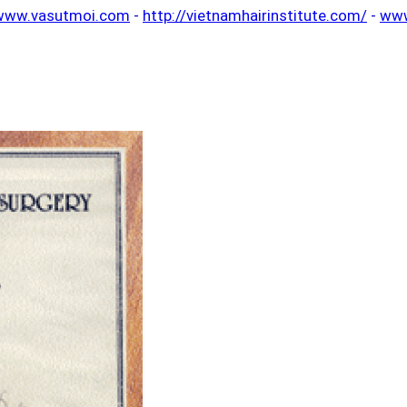
www.vasutmoi.com
-
http://vietnamhairinstitute.com/
-
www