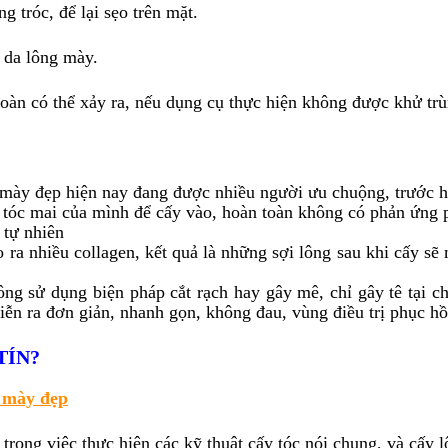
 tróc, để lại sẹo trên mặt.
 da lông mày.
oàn có thể xảy ra, nếu dụng cụ thực hiện không được khử tr
đẹp hiện nay đang được nhiều người ưu chuộng, trước hết
h tóc mai của mình để cấy vào, hoàn toàn không có phản ứng 
 tự nhiên
ạo ra nhiều collagen, kết quả là những sợi lông sau khi cấy s
ông sử dụng biện pháp cắt rạch hay gây mê, chỉ gây tê tại 
diễn ra đơn giản, nhanh gọn, không đau, vùng điều trị phục h
TÍN?
g mày đẹp
trong việc thực hiện các kỹ thuật cấy tóc nói chung, và cấy 