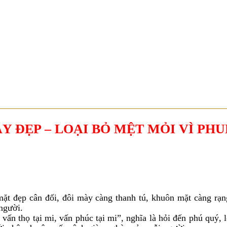
39 - 39A Nguyễn Trung Trực, P. Bến Thành, Q.1, TP.HCM ( Tòa nhà Ce
 ĐẸP – LOẠI BỎ MỆT MỎI VÌ PH
cân đối, đôi mày càng thanh tú, khuôn mặt càng rạng r
người.
ọ tại mi, vấn phúc tại mi”, nghĩa là hỏi đến phú quý, lộc