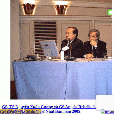
GS, TS Nguyễn Xuân Cương và GS Angelo Rebello đang chủ
tọa tại hội nghị quốc tế ở Nhật Bản năm 2005
Gọi điện
SMS
Chỉ đường