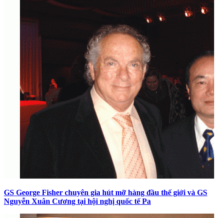
GS George Fisher chuyên gia hút mỡ hàng đầu thế giới và GS
Nguyễn Xuân Cương tại hội nghị quốc tế Pa