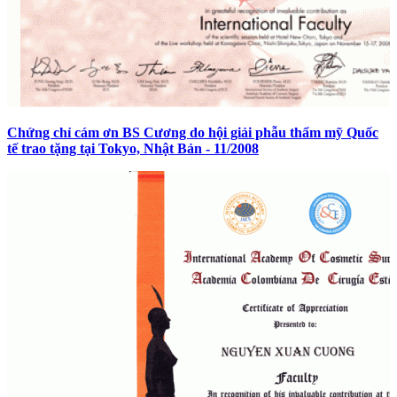
Chứng chỉ cám ơn BS Cương do hội giải phẫu thẩm mỹ Quốc
tế trao tặng tại Tokyo, Nhật Bản - 11/2008