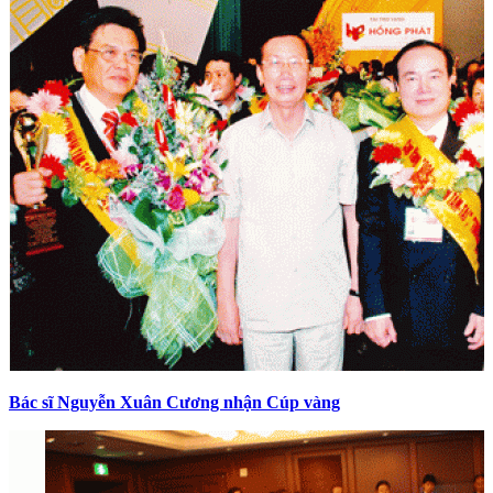
Bác sĩ Nguyễn Xuân Cương nhận Cúp vàng