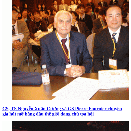
GS, TS Nguyễn Xuân Cương và GS Pierre Fournier chuyên
gia hút mỡ hàng đầu thế giới đang chủ tọa hội