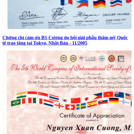
Chứng chỉ cám ơn BS Cương do hội giải phẫu thẩm mỹ Quốc
tế trao tặng tại Tokyo, Nhật Bản - 11/2005