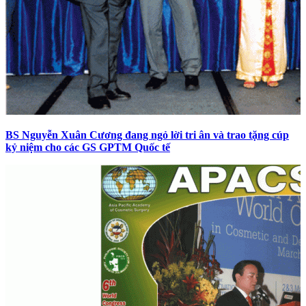
BS Nguyễn Xuân Cương đang ngỏ lời tri ân và trao tặng cúp
kỷ niệm cho các GS GPTM Quốc tế