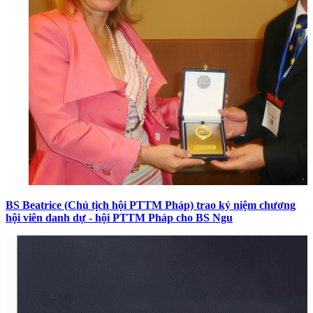
BS Beatrice (Chủ tịch hội PTTM Pháp) trao kỷ niệm chương
hội viên danh dự - hội PTTM Pháp cho BS Ngu