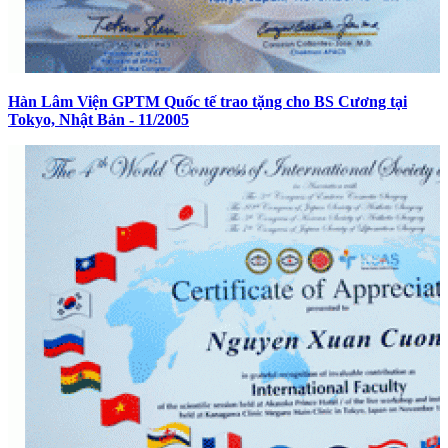
Hàn Lâm Viện GPTM Quốc tế trao tặng cho BS Cương tại
Tokyo, Nhật Bản - 11/2005