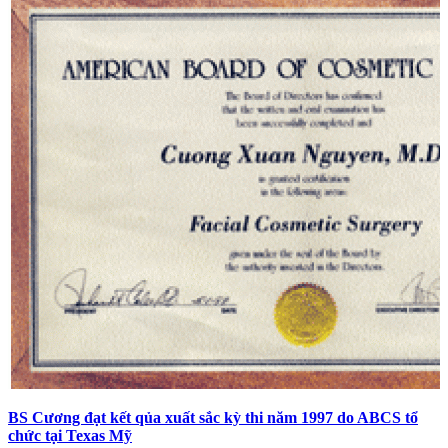
BS Cương đạt kết qủa xuất sắc kỳ thi năm 1997 do ABCS tổ
chức tại Texas Mỹ