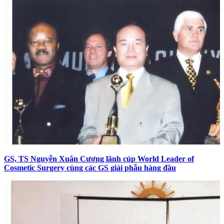
GS, TS Nguyễn Xuân Cương lãnh cúp World Leader of
Cosmetic Surgery cùng các GS giải phẫu hàng đầu