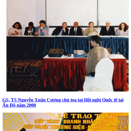
GS, TS Nguyễn Xuân Cương chủ tọa tại Hội nghị Quốc tế tại
Ấn Độ năm 2000