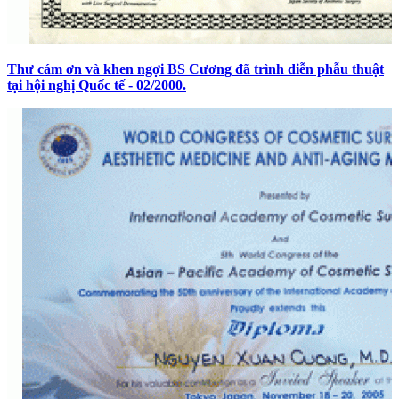
Thư cám ơn và khen ngợi BS Cương đã trình diễn phẫu thuật
tại hội nghị Quốc tế - 02/2000.