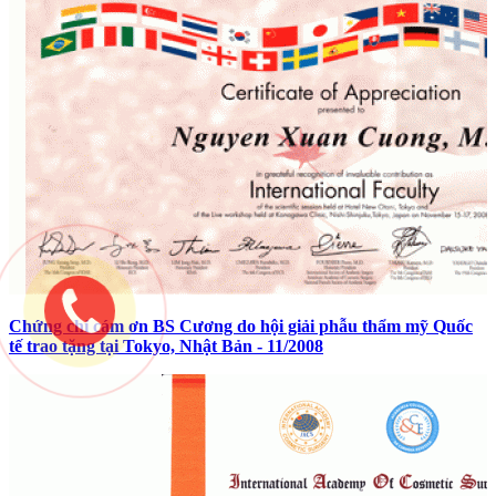
Chứng chỉ cám ơn BS Cương do hội giải phẫu thẩm mỹ Quốc
tế trao tặng tại Tokyo, Nhật Bản - 11/2008