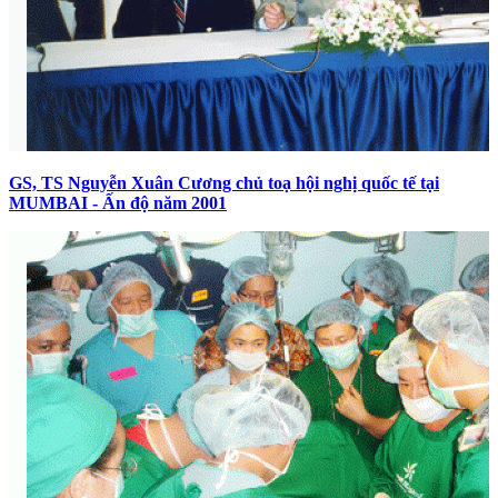
GS, TS Nguyễn Xuân Cương chủ toạ hội nghị quốc tế tại
MUMBAI - Ấn độ năm 2001