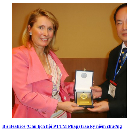
BS Beatrice (Chủ tịch hội PTTM Pháp) trao kỷ niệm chương