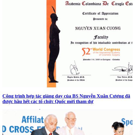
Công trình hợp tác giảng dạy của BS Nguyễn Xuân Cương đã
được hầu hết các tổ chức Quốc mời tham dự