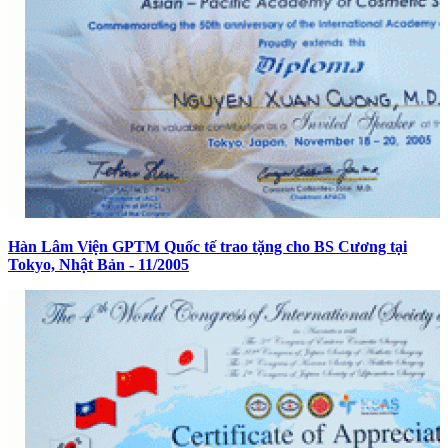
Hàn Lâm Viện GPTM Quốc tế trao tặng cho BS Cương tại
Tokyo, Nhật Bản - 11/2005