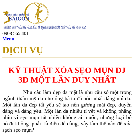
0908 565 401
Menu
DỊCH VỤ
KỸ THUẬT XÓA SẸO MỤN DJ
3D MỘT LẦN DUY NHẤT
Nhu cầu làm đẹp da mặt là nhu cầu số một trong
ngành thẩm mỹ da như ông bà ta đã nói: nhất dáng nhì da.
Một làn da đẹp tất yếu sẽ tạo nên gương mặt đẹp, duyên
dáng và đáng yêu. Một làn da nhiều tì vết và không phẳng
phiu vì sẹo mụn tất nhiên không ai muốn, nhưng loại bỏ
nó đi không phải là điều dễ dàng, vậy làm thế nào để xóa
sạch sẹo mụn?