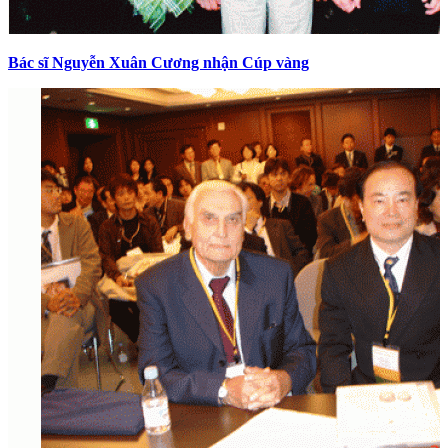
Bác sĩ Nguyễn Xuân Cương nhận Cúp vàng