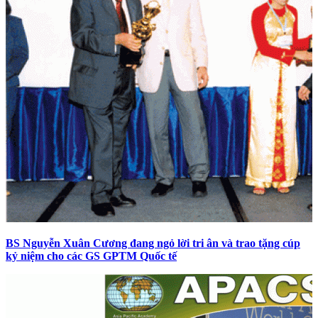
BS Nguyễn Xuân Cương đang ngỏ lời tri ân và trao tặng cúp
kỷ niệm cho các GS GPTM Quốc tế