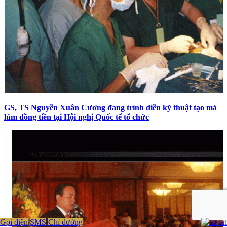
GS, TS Nguyễn Xuân Cương đang trình diễn kỹ thuật tạo má
lúm đồng tiền tại Hội nghị Quốc tế tổ chức
Gọi điện
SMS
Chỉ đường