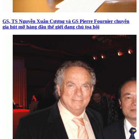
GS, TS Nguyễn Xuân Cương và GS Pierre Fournier chuyên
gia hút mỡ hàng đầu thế giới đang chủ tọa hội