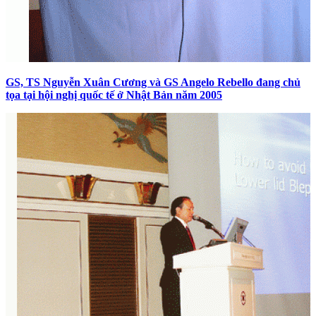
GS, TS Nguyễn Xuân Cương và GS Angelo Rebello đang chủ
tọa tại hội nghị quốc tế ở Nhật Bản năm 2005