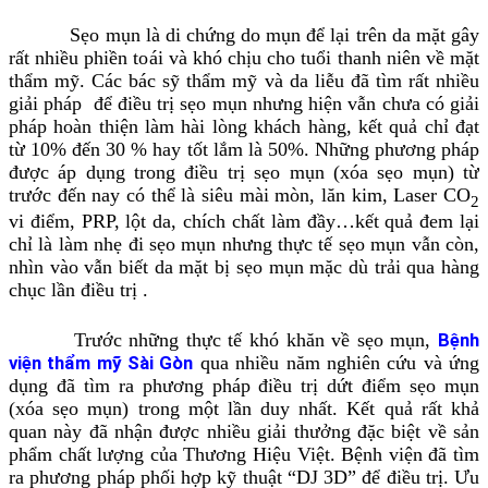
Sẹo mụn là di chứng do mụn để lại trên da mặt gây
rất nhiều phiền toái và khó chịu cho tuổi thanh niên về mặt
thẩm mỹ. Các bác sỹ thẩm mỹ và da liễu đã tìm rất nhiều
giải pháp để điều trị sẹo mụn nhưng hiện vẫn chưa có giải
pháp hoàn thiện làm hài lòng khách hàng, kết quả chỉ đạt
từ 10% đến 30 % hay tốt lắm là 50%. Những phương pháp
được áp dụng trong điều trị sẹo mụn
(xóa sẹo mụn)
từ
trước đến nay có thể là siêu mài mòn, lăn kim, Laser CO
2
vi điểm, PRP, lột da, chích chất làm đầy…kết quả đem lại
chỉ là làm nhẹ đi sẹo mụn nhưng thực tế sẹo mụn vẫn còn,
nhìn vào vẫn biết da mặt bị sẹo mụn mặc dù trải qua hàng
chục lần điều trị .
Trước những thực tế khó khăn về sẹo mụn,
Bệnh
viện thẩm mỹ Sài Gòn
qua nhiều năm nghiên cứu và ứng
dụng đã tìm ra phương pháp điều trị dứt điểm sẹo mụn
(xóa sẹo mụn) trong một lần duy nhất. Kết quả rất khả
quan này đã nhận được nhiều giải thưởng đặc biệt về sản
phẩm chất lượng của Thương Hiệu Việt. Bệnh viện đã tìm
ra phương pháp phối hợp kỹ thuật “DJ 3D” để điều trị. Ưu