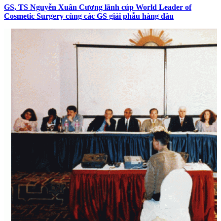
GS, TS Nguyễn Xuân Cương lãnh cúp World Leader of
Cosmetic Surgery cùng các GS giải phẫu hàng đầu