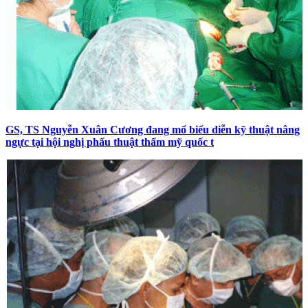
GS, TS Nguyễn Xuân Cương đang mổ biểu diễn kỹ thuật nâng
ngực tại hội nghị phẩu thuật thẩm mỹ quốc t