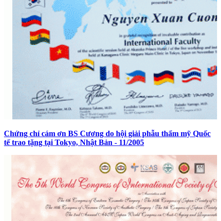
Chứng chỉ cám ơn BS Cương do hội giải phẫu thẩm mỹ Quốc
tế trao tặng tại Tokyo, Nhật Bản - 11/2005