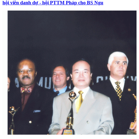
hội viên danh dự - hội PTTM Pháp cho BS Ngu