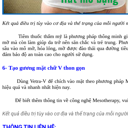
Kết quả điều trị tùy vào cơ địa và thể trạng của mỗi người m
Tiêm thuốc thẩm mỹ
là phương pháp thông minh giú
mỡ mà còn làm giúp da trở nên săn chắc và trẻ trung. Ph
sâu vào mô mỡ, hóa lỏng, mỡ được đào thải qua đường tiêu
đảm bảo độ an toàn cao cho người sử dụng.
6- Tạo gương mặt chữ V thon gọn
Dùng Vetra-V để chích vào mặt theo phương pháp Mesoth
hiệu quả và nhanh nhất hiện nay.
Để biết thêm thông tin về công nghệ Mesotherapy, vui
Kết quả điều trị tùy vào cơ địa và thể trạng của mỗi người
THÔNG TIN LIÊN HỆ: