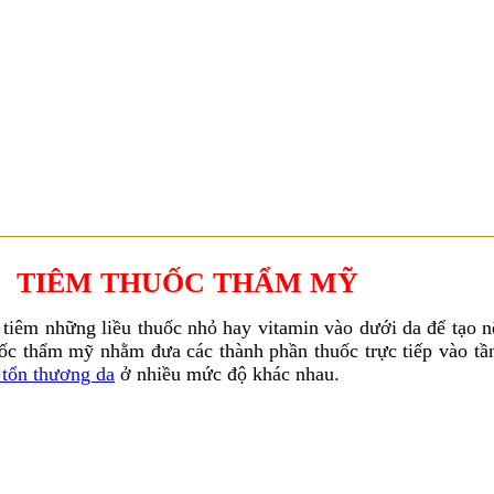
39 - 39A Nguyễn Trung Trực, P. Bến Thành, Q.1, TP.HCM ( Tòa nhà Ce
TIÊM THUỐC THẨM MỸ
tiêm những liều thuốc nhỏ hay vitamin vào dưới da để tạo 
uốc thẩm mỹ
nhằm đưa các thành phần thuốc trực tiếp vào tần
 tổn thương da
ở nhiều mức độ khác nhau.