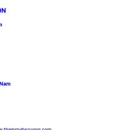
ÒN
m
t Nam
.thammybscuong.com