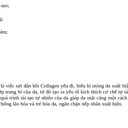
 sẹo;
g;
cảm;
việc sợi đàn hồi Collagen yếu đi, biểu bì mỏng da xuất hi
trung bì của da, từ đó tạo ra yếu tố kích thích cơ chế tự tá
uá trình tái tạo tự nhiên của da giúp da mặt căng một cách t
ị chống lão hóa và trẻ hóa da, ngăn chặn nếp nhăn xuất hiện.