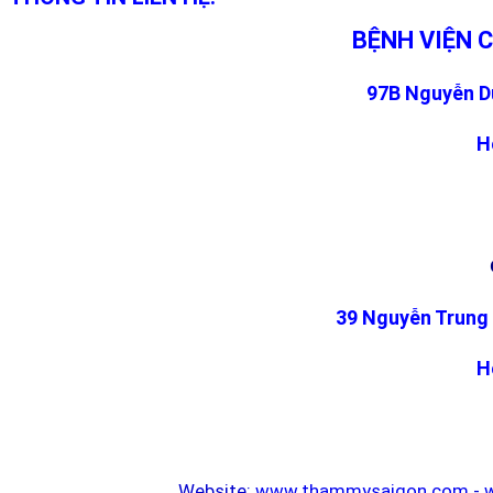
BỆNH VIỆN 
97B Nguyễn Du
H
39 Nguyễn Trung 
H
Website:
www.thammysaigon.com
-