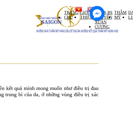
ntral Palace tầng M)
TRANG
GIỚI
GS,TS,BS
THẪM
D
CHỦ
THIỆU
NGUYỄN
MỸ
L
XUÂN
CƯƠNG
nên kết quả mình mong muốn như điều trị đau
g trung bì của da, ở những vùng điều trị xác