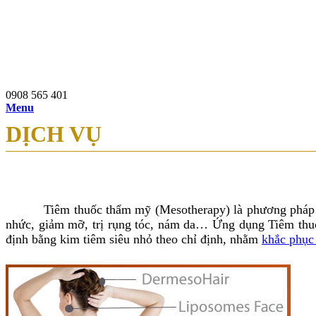
0908 565 401
97b Nguyễn Du, P.Bến Thành, Q.1, TP.HCM
0908 565 401
Menu
DỊCH VỤ
Tiêm thuốc thẩm mỹ (
Mesotherapy)
là phương pháp 
nhức, giảm mỡ, trị rụng tóc, nám da… Ứng dụng
Tiêm th
định bằng kim tiêm siêu nhỏ theo chỉ định, nhằm
khắc phục