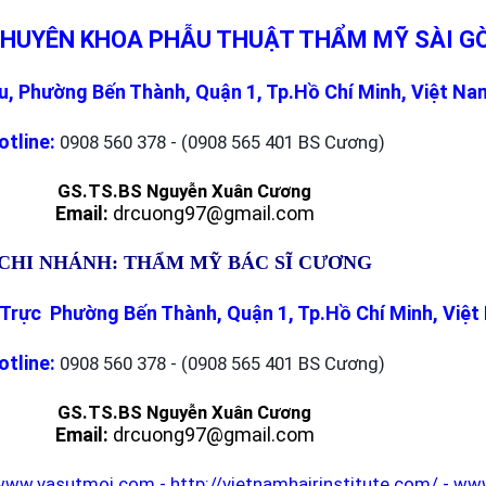
CHUYÊN KHOA PHẪU THUẬT THẨM MỸ SÀI G
, Phường Bến Thành, Quận 1, Tp.Hồ Chí Minh, Việt Na
otline:
0908 560 378 - (0908 565 401 BS Cương)
GS.TS.BS Nguyễn Xuân Cương
Email:
drcuong97@gmail.com
CHI NHÁNH: THẨM MỸ BÁC SĨ CƯƠNG
Trực Phường Bến Thành, Quận 1, Tp.Hồ Chí Minh, Việ
otline:
0908 560 378 - (0908 565 401 BS Cương)
GS.TS.BS Nguyễn Xuân Cương
Email:
drcuong97@gmail.com
www.vasutmoi.com
-
http://vietnamhairinstitute.com/
-
www