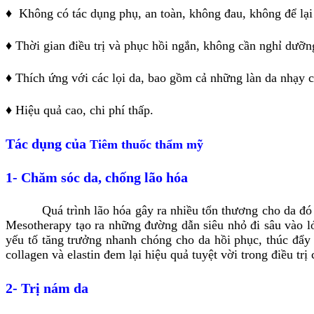
♦ Không có tác dụng phụ, an toàn, không đau, không để lại
♦ Thời gian điều trị và phục hồi ngắn, không cần nghỉ dưỡn
♦ Thích ứng với các lọi da, bao gồm cả những làn da nhạy 
♦ Hiệu quả cao, chi phí thấp.
Tác dụng của
Tiêm thuốc thẩm mỹ
1- Chăm sóc da, chống lão hóa
Quá trình lão hóa gây ra nhiều tổn thương cho da đó là 
Mesotherapy tạo ra những đường dẫn siêu nhỏ đi sâu vào lớp 
yếu tố tăng trưởng nhanh chóng cho da hồi phục, thúc đẩy q
collagen và elastin đem lại hiệu quả tuyệt vời trong điều tr
2- Trị nám da