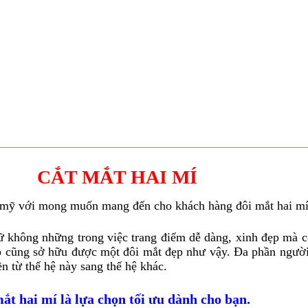
39 - 39A Nguyễn Trung Trực, P. Bến Thành, Q.1, TP.HCM ( Tòa nhà Ce
CẮT MẮT HAI MÍ
 mỹ với mong muốn mang đến cho khách hàng đôi mắt hai mí 
không những trong việc trang điểm dễ dàng, xinh đẹp mà còn
o cũng sở hữu được một đôi mắt đẹp như vậy. Đa phần người
n từ thế hệ này sang thế hệ khác.
ắt hai mí là lựa chọn tối ưu dành cho bạn.