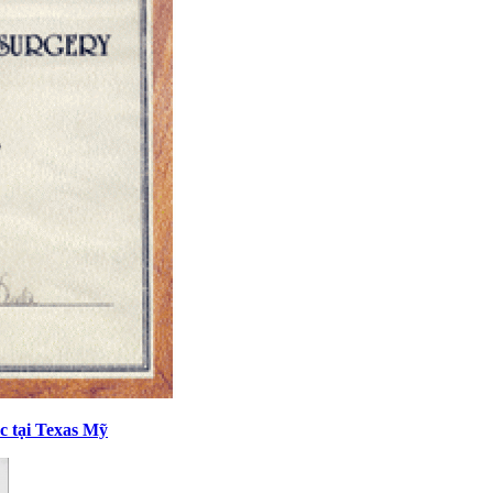
c tại Texas Mỹ