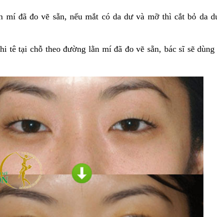
 mí đã đo vẽ sẵn, nếu mắt có da dư và mỡ thì cắt bỏ da
i tê tại chỗ theo đường lằn mí đã đo vẽ sẵn, bác sĩ sẽ dùn