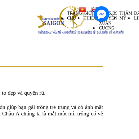
ntral Palace tầng M)
TRANG
GIỚI
GS,TS,BS
THẪM
D
CHỦ
THIỆU
NGUYỄN
MỸ
L
XUÂN
CƯƠNG
to đẹp và quyến rũ.
 giúp bạn gái trông trẻ trung và có ánh mắt
 Châu Á chúng ta là mắt một mí, trông có vẻ