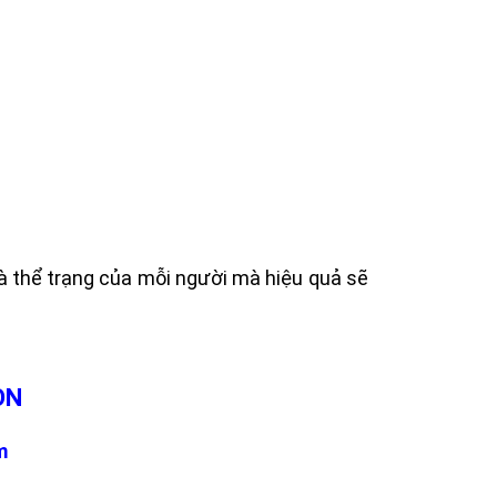
 và thể trạng của mỗi người mà hiệu quả sẽ
ÒN
m