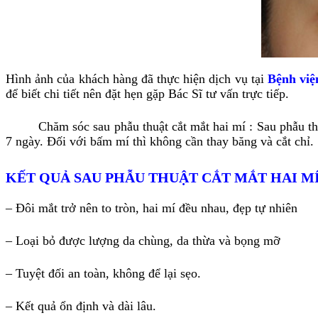
Hình ảnh của khách hàng đã thực hiện dịch vụ tại
Bệnh việ
để biết chi tiết nên đặt hẹn gặp Bác Sĩ tư vấn trực tiếp.
Chăm sóc sau phẫu thuật cắt mắt hai mí : Sau phẫu thuật
7 ngày. Đối với bấm mí thì không cần thay băng và cắt chỉ.
KẾT QUẢ SAU PHẪU THUẬT CẮT MẮT HAI MÍ
– Đôi mắt trở nên to tròn, hai mí đều nhau, đẹp tự nhiên
– Loại bỏ được lượng da chùng, da thừa và bọng mỡ
– Tuyệt đối an toàn, không để lại sẹo.
– Kết quả ổn định và dài lâu.