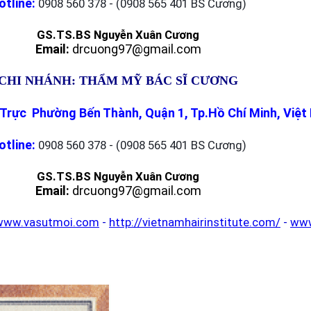
otline:
0908 560 378 - (0908 565 401 BS Cương)
GS.TS.BS Nguyễn Xuân Cương
Email:
drcuong97@gmail.com
CHI NHÁNH: THẨM MỸ BÁC SĨ CƯƠNG
Trực Phường Bến Thành, Quận 1, Tp.Hồ Chí Minh, Việ
otline:
0908 560 378 - (0908 565 401 BS Cương)
GS.TS.BS Nguyễn Xuân Cương
Email:
drcuong97@gmail.com
www.vasutmoi.com
-
http://vietnamhairinstitute.com/
-
www