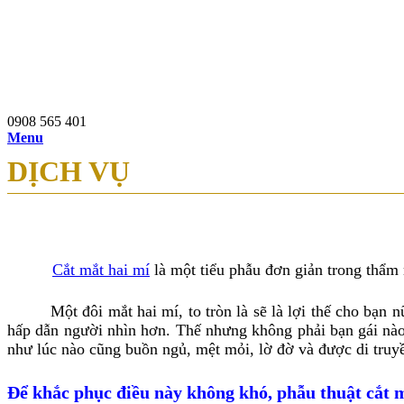
0908 565 401
97b Nguyễn Du, P.Bến Thành, Q.1, TP.HCM
0908 565 401
Menu
DỊCH VỤ
Cắt mắt hai mí
là một tiểu phẫu đơn giản trong thẩm
Một đôi mắt hai mí, to tròn là sẽ là lợi thế cho bạn nữ 
hấp dẫn người nhìn hơn. Thế nhưng không phải bạn gái nà
như lúc nào cũng buồn ngủ, mệt mỏi, lờ đờ và được di truyề
Để khắc phục điều này không khó, phẫu thuật cắt m