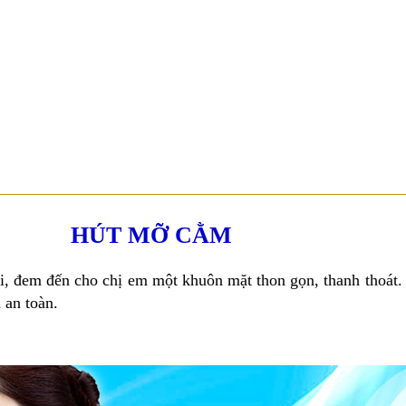
39 - 39A Nguyễn Trung Trực, P. Bến Thành, Q.1, TP.HCM ( Tòa nhà Ce
HÚT MỠ CẰM
i, đem đến cho chị em một khuôn mặt thon gọn, thanh thoát.
 an toàn.