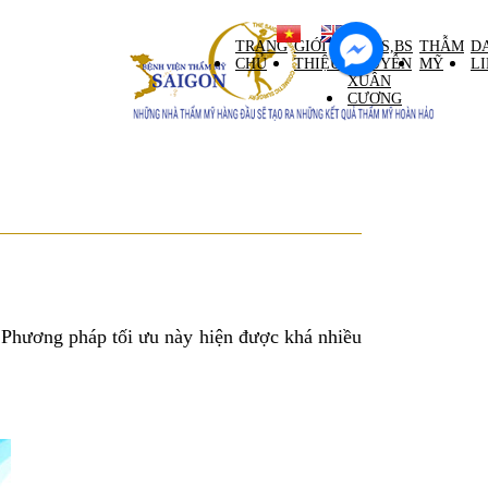
ntral Palace tầng M)
TRANG
GIỚI
GS,TS,BS
THẪM
D
CHỦ
THIỆU
NGUYỄN
MỸ
L
XUÂN
CƯƠNG
 Phương pháp tối ưu này hiện được khá nhiều