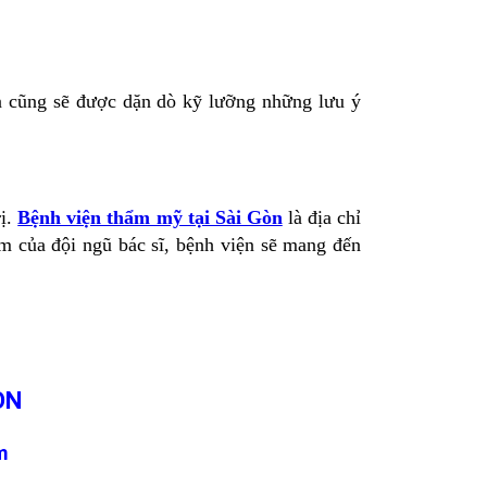
ạn cũng sẽ được dặn dò kỹ lưỡng những lưu ý
ị.
Bệnh viện thẩm mỹ tại Sài Gòn
là địa chỉ
âm của đội ngũ bác sĩ, bệnh viện sẽ mang đến
ÒN
m