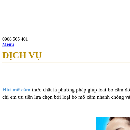
0908 565 401
97b Nguyễn Du, P.Bến Thành, Q.1, TP.HCM
0908 565 401
Menu
DỊCH VỤ
Hút mỡ cằm
thực chất là phương pháp giúp loại bỏ cằm đô
chị em ưu tiên lựa chọn bởi loại bỏ mỡ cằm nhanh chóng và