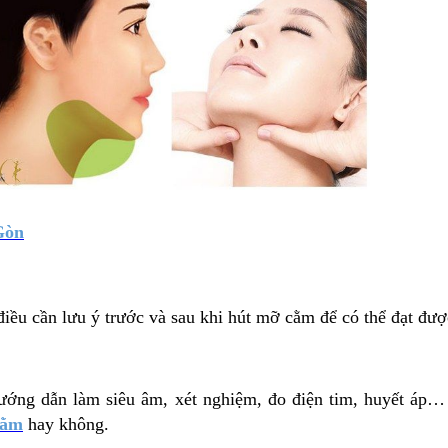
Gòn
ều cần lưu ý trước và sau khi hút mỡ cằm để có thể đạt đượ
ớng dẫn làm siêu âm, xét nghiệm, đo điện tim, huyết áp… T
cằm
hay không.