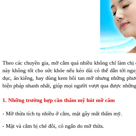
Theo các chuyên gia, mỡ cằm quá nhiều không chỉ làm chị 
này không tốt cho sức khỏe nếu kéo dài có thể dẫn tới ng
dục, ăn kiêng, hay dùng kem bôi tan mỡ nhưng những phươ
biện pháp nhanh nhất, giúp mọi người vượt qua được những
1. Những trường hợp cần thẩm mỹ hút mỡ cằm
- Mỡ thừa tích tụ nhiều ở cằm, mặt gây mất thẩm mỹ.
- Mặt và cằm bị chẻ đôi, có ngấn do mỡ thừa.