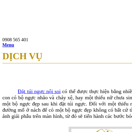
0908 565 401
97b Nguyễn Du, P.Bến Thành, Q.1, TP.HCM
0908 565 401
Menu
DỊCH VỤ
Đặt túi ngực nội soi
có thể được thực hiện bằng nhiề
con có bộ ngực nhão và chảy xệ, hay một thiếu nữ chưa si
một bộ ngực đẹp sau khi đặt túi ngực. Đối với một thiế
đường mổ ở nách để có một bộ ngực đẹp không có bất cứ tì
ảnh giải phẫu trên màn hình, từ đó sẽ tiến hành các bước bó