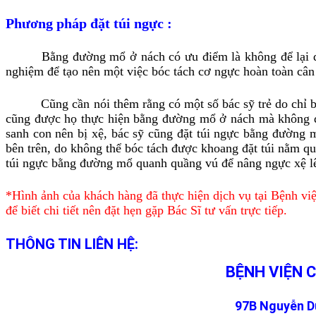
Phương pháp đặt túi ngực :
Bằng đường mổ ở nách có ưu điểm là không để lại dấu vết
nghiệm để tạo nên một việc bóc tách cơ ngực hoàn toàn cân 
Cũng cần nói thêm rằng có một số bác sỹ trẻ do chỉ biết 
cũng được họ thực hiện bằng đường mổ ở nách mà không qu
sanh con nên bị xệ, bác sỹ cũng đặt túi ngực bằng đường 
bên trên, do không thể bóc tách được khoang đặt túi nằm q
túi ngực bằng đường mổ quanh quầng vú để nâng ngực xệ lên
*Hình ảnh của khách hàng đã thực hiện dịch vụ tại Bệnh việ
để biết chi tiết nên đặt hẹn gặp Bác Sĩ tư vấn trực tiếp.
THÔNG TIN LIÊN HỆ:
BỆNH VIỆN 
97B Nguyễn Du