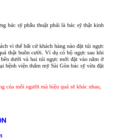
bác sỹ phẫu thuật phải là bác sỹ thật kinh
h vì thế bất cứ khách hàng nào đặt túi ngực
uả thật buồn cười. Ví dụ có bộ ngực sau khi
 bên dưới và hai túi ngực mới đặt vào nằm ở
tại bệnh viện thẩm mỹ Sài Gòn bác sỹ vừa đặt
rạng của mỗi người mà hiệu quả sẽ khác nhau,
ÒN
m