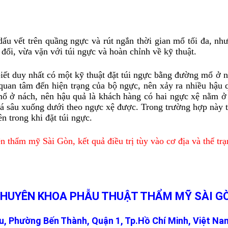
 trên quầng ngực và rút ngắn thời gian mổ tối đa, nhưng 
đối, vừa vặn với túi ngực và hoàn chỉnh về kỹ thuật.
duy nhất có một kỹ thuật đặt túi ngực bằng đường mổ ở nác
an tâm đến hiện trạng của bộ ngực, nên xảy ra nhiều hậu q
mổ ở nách, nên hậu quả là khách hàng có hai ngực xệ nằm ở
uá sâu xuống dưới theo ngực xệ được. Trong trường hợp này 
 trong khi đặt túi ngực.
n thẩm mỹ Sài Gòn, kết quả điều trị tùy vào cơ địa và thể t
CHUYÊN KHOA PHẪU THUẬT THẨM MỸ SÀI G
, Phường Bến Thành, Quận 1, Tp.Hồ Chí Minh, Việt Na