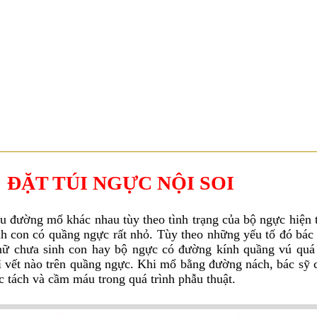
39 - 39A Nguyễn Trung Trực, P. Bến Thành, Q.1, TP.HCM ( Tòa nhà Ce
ĐẶT TÚI NGỰC NỘI SOI
u đường mổ khác nhau tùy theo tình trạng của bộ ngực hiện 
nh con có quầng ngực rất nhỏ. Tùy theo những yếu tố đó bác
u nữ chưa sinh con hay bộ ngực có đường kính quầng vú qu
 vết nào trên quầng ngực. Khi mổ bằng đường nách, bác sỹ 
c tách và cầm máu trong quá trình phẫu thuật.