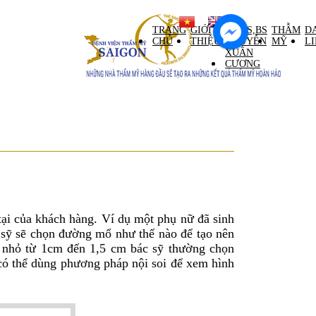
ntral Palace tầng M)
TRANG
GIỚI
GS,TS,BS
THẪM
D
CHỦ
THIỆU
NGUYỄN
MỸ
L
XUÂN
CƯƠNG
tại của khách hàng. Ví dụ một phụ nữ đã sinh
 sỹ sẽ chọn đường mổ như thế nào để tạo nên
á nhỏ từ 1cm đến 1,5 cm bác sỹ thường chọn
có thể dùng phương pháp nội soi để xem hình