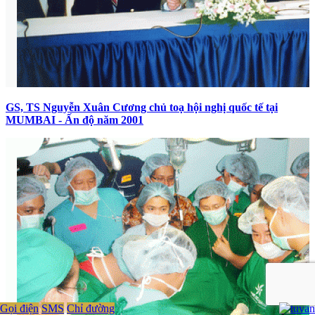
GS, TS Nguyễn Xuân Cương chủ toạ hội nghị quốc tế tại
MUMBAI - Ấn độ năm 2001
Gọi điện
SMS
Chỉ đường