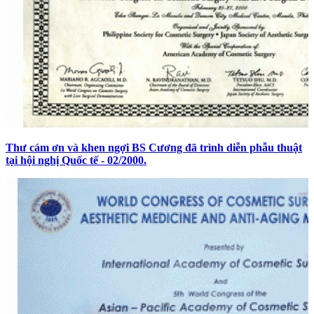
Thư cám ơn và khen ngợi BS Cương đã trình diễn phẫu thuật
tại hội nghị Quốc tế - 02/2000.