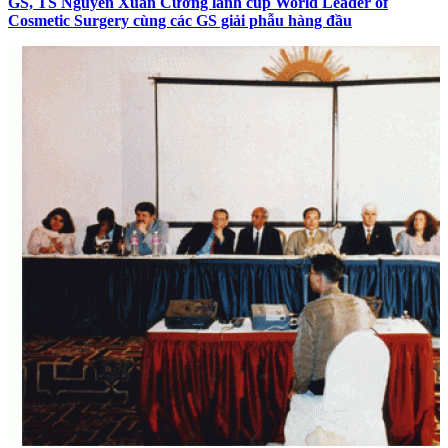
GS, TS Nguyễn Xuân Cương lãnh cúp World Leader of
Cosmetic Surgery cùng các GS giải phẫu hàng đầu