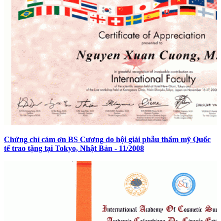
Chứng chỉ cám ơn BS Cương do hội giải phẫu thẩm mỹ Quốc
tế trao tặng tại Tokyo, Nhật Bản - 11/2008