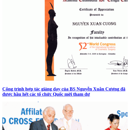
Công trình hợp tác giảng dạy của BS Nguyễn Xuân Cương đã
được hầu hết các tổ chức Quốc mời tham dự