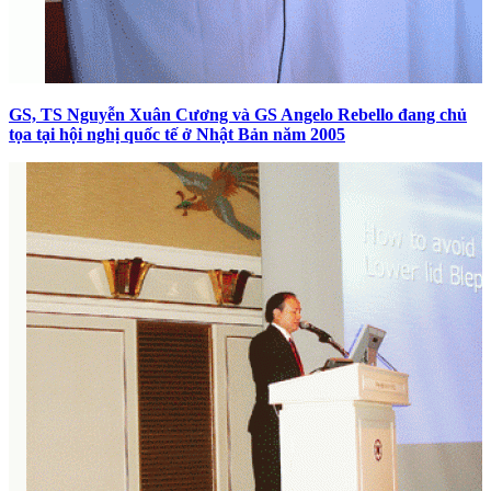
GS, TS Nguyễn Xuân Cương và GS Angelo Rebello đang chủ
tọa tại hội nghị quốc tế ở Nhật Bản năm 2005