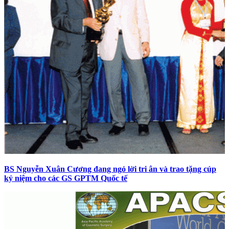
BS Nguyễn Xuân Cương đang ngỏ lời tri ân và trao tặng cúp
kỷ niệm cho các GS GPTM Quốc tế