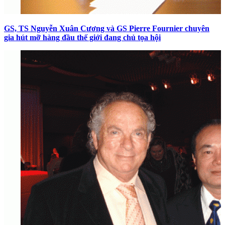
GS, TS Nguyễn Xuân Cương và GS Pierre Fournier chuyên
gia hút mỡ hàng đầu thế giới đang chủ tọa hội