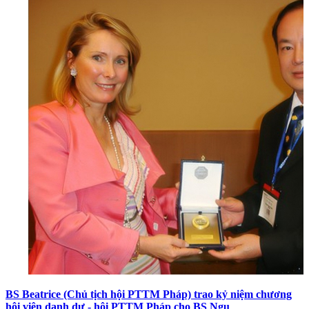
BS Beatrice (Chủ tịch hội PTTM Pháp) trao kỷ niệm chương
hội viên danh dự - hội PTTM Pháp cho BS Ngu