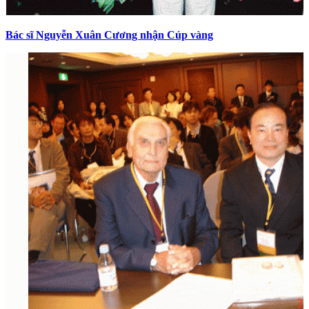
Bác sĩ Nguyễn Xuân Cương nhận Cúp vàng