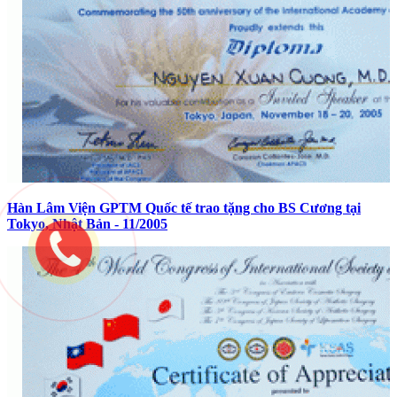
Hàn Lâm Viện GPTM Quốc tế trao tặng cho BS Cương tại
Tokyo, Nhật Bản - 11/2005