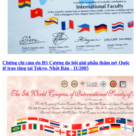
Chứng chỉ cám ơn BS Cương do hội giải phẫu thẩm mỹ Quốc
tế trao tặng tại Tokyo, Nhật Bản - 11/2005