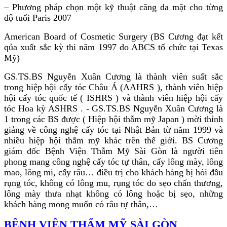
– Phương pháp chọn một kỹ thuật căng da mặt cho từng
độ tuổi Paris 2007
American Board of Cosmetic Surgery (BS Cương đạt kết
qủa xuất sắc kỳ thi năm 1997 do ABCS tổ chức tại Texas
Mỹ)
GS.TS.BS Nguyễn Xuân Cương là thành viên suất sắc 
trong hiệp hội cấy tóc Châu Á (AAHRS ), thành viên hiệp 
hội cấy tóc quốc tế ( ISHRS ) và thành viên hiệp hội cấy 
tóc Hoa kỳ ASHRS . - GS.TS.BS Nguyễn Xuân Cương là 
1 trong các BS được ( Hiệp hội thẫm mỹ Japan ) mời thỉnh 
giảng về công nghệ cấy tóc tại Nhật Bản từ năm 1999 và 
nhiều hiệp hội thẫm mỹ khác trên thế giới. BS Cương 
giám đốc Bệnh Viện Thẫm Mỹ Sài Gòn là người tiên 
phong mang công nghệ cấy tóc tự thân, cấy lông mày, lông 
mao, lông mi, cấy râu… điều trị cho khách hàng bị hói đầu 
rụng tóc, không có lông mu, rụng tóc do sẹo chấn thương, 
lông mày thưa nhạt không có lông hoặc bị sẹo, những 
khách hàng mong muốn có râu tự thân,… 
BỆNH VIỆN THẨM MỸ SÀI GÒN