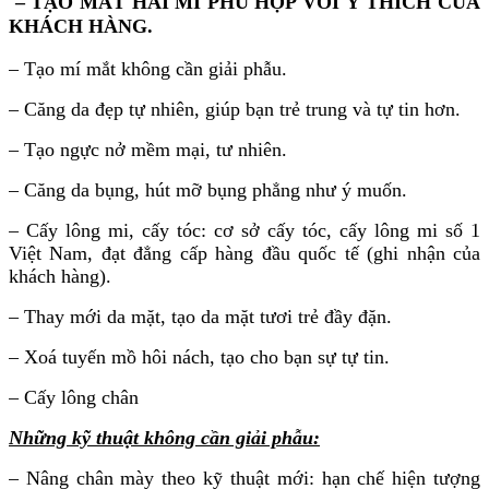
– TẠO MẮT HAI MÍ PHÙ HỢP VỚI Ý THÍCH CỦA
KHÁCH HÀNG.
– Tạo mí mắt không cần giải phẫu.
– Căng da đẹp tự nhiên, giúp bạn trẻ trung và tự tin hơn.
– Tạo ngực nở mềm mại, tư nhiên.
– Căng da bụng, hút mỡ bụng phẳng như ý muốn.
– Cấy lông mi, cấy tóc: cơ sở cấy tóc, cấy lông mi số 1
Việt Nam, đạt đẳng cấp hàng đầu quốc tế (ghi nhận của
khách hàng).
– Thay mới da mặt, tạo da mặt tươi trẻ đầy đặn.
– Xoá tuyến mồ hôi nách, tạo cho bạn sự tự tin.
– Cấy lông chân
Những kỹ thuật không cần giải phẫu:
– Nâng chân mày theo kỹ thuật mới: hạn chế hiện tượng