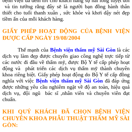
bệnh viện đã đem tới cho khách hàng sự hài lòng tuyệt đối
và tin tưởng rằng đây sẽ là người bạn đồng hành thân
thiết cho tuổi thanh xuân , sức khỏe và khơi dậy nét đẹp
tiềm ẩn của mỗi khách hàng.
GIẤY PHÉP HOẠT ĐỘNG CỦA BỆNH VIỆN
ĐƯỢC CẤP NGÀY 19/08/2004
Thế mạnh của
Bệnh viện thẩm mỹ Sài Gòn
là các
dịch vụ làm đẹp được chuyển giao công nghệ trực tiếp từ
các nước đi đầu về thẩm mỹ, được Bộ Y tế cấp phép hoạt
động và phát triển các dịch vụ thẩm mỹ thành chuyên
khoa riêng biệt. Giấy phép hoạt động do Bộ Y tế cấp đồng
nghĩa với việc
Bệnh viện thẩm mỹ Sài Gòn
đã đáp ứng
được những yêu cầu nghiêm ngặt về độ an toàn, hiệu quả
dịch vụ, đội ngũ bác sĩ ,nhân viên và chuyên viên đạt
chuẩn.
KHI QUÝ KHÁCH ĐÃ CHỌN BỆNH VIỆN
CHUYÊN KHOA PHẪU THUẬT THẨM MỸ SÀI
GÒN: