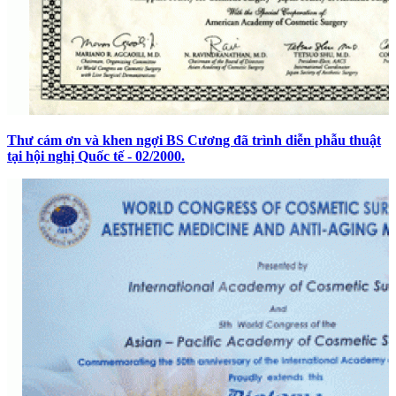
Thư cám ơn và khen ngợi BS Cương đã trình diễn phẫu thuật
tại hội nghị Quốc tế - 02/2000.