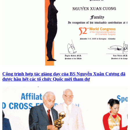
Công trình hợp tác giảng dạy của BS Nguyễn Xuân Cương đã
được hầu hết các tổ chức Quốc mời tham dự