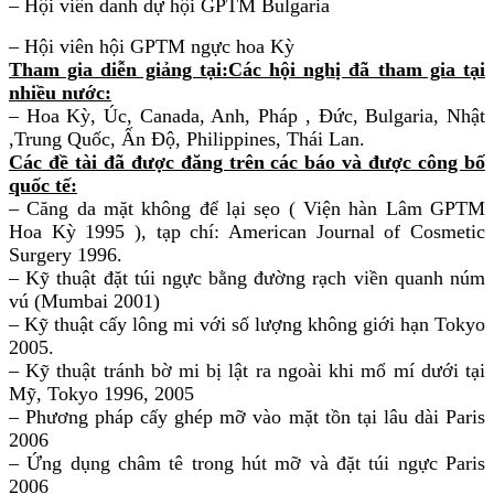
– Hội viên danh dự hội GPTM Bulgaria
– Hội viên hội GPTM ngực hoa Kỳ
Tham gia diễn giảng tại:Các hội nghị đã tham gia tại
nhiều nước:
– Hoa Kỳ, Úc, Canada, Anh, Pháp , Đức, Bulgaria, Nhật
,Trung Quốc, Ấn Độ, Philippines, Thái Lan.
Các đề tài đã được đăng trên các báo và được công bố
quốc tế:
– Căng da mặt không để lại sẹo ( Viện hàn Lâm GPTM
Hoa Kỳ 1995 ), tạp chí: American Journal of Cosmetic
Surgery 1996.
– Kỹ thuật đặt túi ngực bằng đường rạch viền quanh núm
vú (Mumbai 2001)
– Kỹ thuật cấy lông mi với số lượng không giới hạn Tokyo
2005.
– Kỹ thuật tránh bờ mi bị lật ra ngoài khi mổ mí dưới tại
Mỹ, Tokyo 1996, 2005
– Phương pháp cấy ghép mỡ vào mặt tồn tại lâu dài Paris
2006
– Ứng dụng châm tê trong hút mỡ và đặt túi ngực Paris
2006