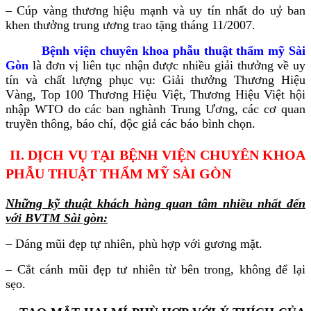
– Cúp vàng thương hiệu mạnh và uy tín nhất do uỷ ban
khen thưởng trung ương trao tặng tháng 11/2007.
Bệnh viện chuyên khoa phẫu thuật thẩm mỹ Sài
Gòn
là đơn vị liên tục nhận được nhiều giải thưởng về uy
tín và chất lượng phục vụ: Giải thưởng Thương Hiệu
Vàng, Top 100 Thương Hiệu Việt, Thương Hiệu Việt hội
nhập WTO do các ban nghành Trung Ương, các cơ quan
truyền thông, báo chí, độc giả các báo bình chọn.
II. DỊCH VỤ TẠI BỆNH VIỆN CHUYÊN KHOA
PHẪU THUẬT THẨM MỸ SÀI GÒN
Những kỹ thuật khách hàng quan tâm nhiều nhất đến
với BVTM Sài gòn:
– Dáng mũi đẹp tự nhiên, phù hợp với gương mặt.
– Cắt cánh mũi đẹp tư nhiên từ bên trong, không để lại
sẹo.