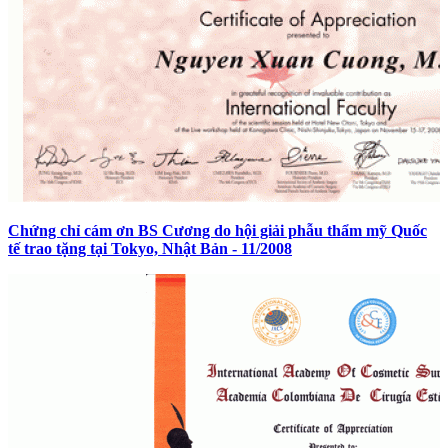
Chứng chỉ cám ơn BS Cương do hội giải phẫu thẩm mỹ Quốc
tế trao tặng tại Tokyo, Nhật Bản - 11/2008