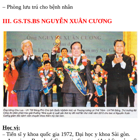
– Phòng lưu trú cho bệnh nhân
III. GS.TS.BS NGUYỄN XUÂN CƯƠNG
Học vị:
Tiến sĩ y khoa quốc gia 1972, Đại học y khoa Sài gòn.
–