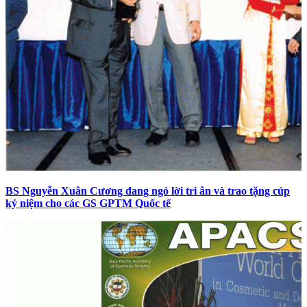
BS Nguyễn Xuân Cương đang ngỏ lời tri ân và trao tặng cúp
kỷ niệm cho các GS GPTM Quốc tế