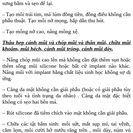
sưng bầm và sẹo để lại.
Tạo môi trái tim, má lúm đồng tiền, đồng điếu không cần
–
phẫu thuật. Tạo môi nở mọng, hấp dẫn thu hút.
Tạo mông nở cao, nâng mông xệ.
–
Thâu hẹp cánh mũi và chóp mũi và thân mũi, chữa mũi
khoằm, mũi hếch, cánh mũi trống, cánh mũi dày.
– Nâng chóp mũi cao lên mà không cần đặt thêm sụn hoặc
thêm sống mũi silicone hoặc bất cứ implant nào khác.
Nâng mũi với implant bằng chất liệu sinh học không sợ dị
ứng.
– Căng da mặt không cần giải phẫu (hoặc có giải phẫu tùy
theo tuổi và tình trạng da nhão) . Căng da mặt đặc biệt
không có sẹo hai bên má.
– Rút silicone đã tiêm chích vào mặt không cần giải phẫu.
– Chữa các tật bẩm sinh: môi sứt, mắt sụp mí, tai vễnh,
cằm lẹm, môi cười hở nướu răng trên , môi dày, núm vú