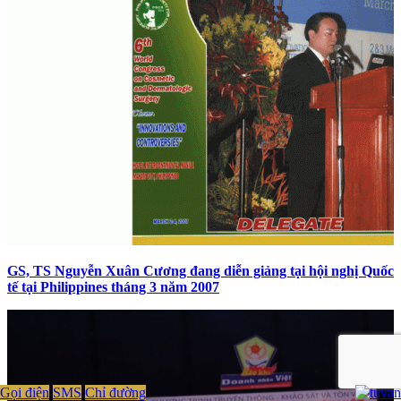
GS, TS Nguyễn Xuân Cương đang diễn giảng tại hội nghị Quốc
tế tại Philippines tháng 3 năm 2007
Gọi điện
SMS
Chỉ đường