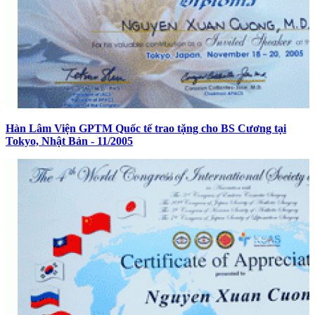
Hàn Lâm Viện GPTM Quốc tế trao tặng cho BS Cương tại
Tokyo, Nhật Bản - 11/2005