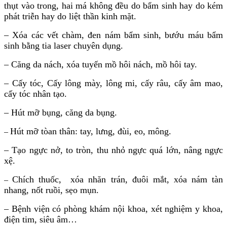
thụt vào trong, hai má không đều do bẩm sinh hay do kém
phát triễn hay do liệt thần kinh mặt.
– Xóa các vết chàm, đen nám bẩm sinh, bướu máu bẩm
sinh bằng tia laser chuyên dụng.
– Căng da nách, xóa tuyến mồ hôi nách, mồ hôi tay.
– Cấy tóc, Cấy lông mày, lông mi, cấy râu, cấy âm mao,
cấy tóc nhân tạo.
– Hút mỡ bụng, căng da bụng.
Hút mỡ tòan thân: tay, lưng, đùi, eo, mông.
–
– Tạo ngực nở, to tròn, thu nhỏ ngực quá lớn, nâng ngực
xệ.
Chích thuốc, xóa nhăn trán, đuôi mắt, xóa nám tàn
–
nhang, nốt ruồi, sẹo mụn.
– Bệnh viện có phòng khám nội khoa, xét nghiệm y khoa,
điện tim, siêu âm…