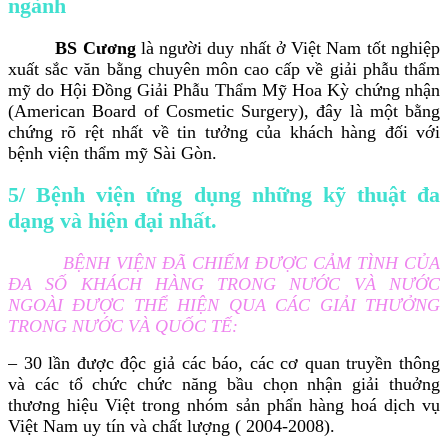
ngành
BS Cương
là người duy nhất ở Việt Nam tốt nghiệp
xuất sắc văn bằng chuyên môn cao cấp về giải phẫu thẩm
mỹ do Hội Đồng Giải Phẫu Thẩm Mỹ Hoa Kỳ chứng nhận
(American Board of Cosmetic Surgery), đây là một bằng
chứng rõ rệt nhất về tin tưởng của khách hàng đối với
bệnh viện thẩm mỹ Sài Gòn.
5/ Bệnh viện ứng dụng những kỹ thuật đa
dạng và hiện đại nhất.
BỆNH VIỆN ĐÃ CHIẾM ĐƯỢC CẢM TÌNH CỦA
ĐA SỐ KHÁCH HÀNG TRONG NƯỚC VÀ NƯỚC
NGOÀI ĐƯỢC THỂ HIỆN QUA CÁC GIẢI THƯỞNG
TRONG NƯỚC VÀ QUỐC TẾ:
– 30 lần được độc giả các báo, các cơ quan truyền thông
và các tổ chức chức năng bầu chọn nhận giải thuởng
thương hiệu Việt trong nhóm sản phẩn hàng hoá dịch vụ
Việt Nam uy tín và chất lượng ( 2004-2008).